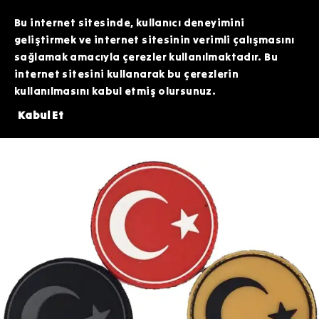
TOPTAN SİPARİŞLERİNİZDE ÖZEL FİYATLAR VE KAMPANYALAR İÇİN WHATSAPP
HATTIMIZDAN BİZİMLE İLETİŞİME GEÇEBİLİRSİNİZ. SİZE EN İYİ FIRSATLARI
Bu internet sitesinde, kullanıcı deneyimini
SUNMAK İÇİN BURADAYIZ!
geliştirmek ve internet sitesinin verimli çalışmasını
sağlamak amacıyla çerezler kullanılmaktadır. Bu
internet sitesini kullanarak bu çerezlerin
kullanılmasını kabul etmiş olursunuz.
ERİNDE 200 TL DEĞERİNDEKİ ARDİTİ TACTİCAL SİLİKON PATCH HEDİYE!⚠
Kabul Et
Patch