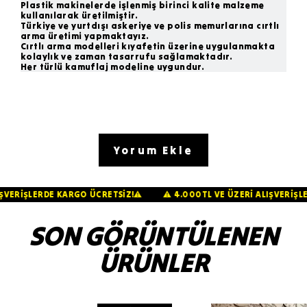
Plastik makinelerde işlenmiş birinci kalite malzeme
kullanılarak üretilmiştir.
Türkiye ve yurtdışı askeriye ve polis memurlarına cırtlı
arma üretimi yapmaktayız.
Cırtlı arma modelleri kıyafetin üzerine uygulanmakta
kolaylık ve zaman tasarrufu sağlamaktadır.
Her türlü kamuflaj modeline uygundur.
Yorum Ekle
 ALIŞVERİŞLERDE KARGO ÜCRETSİZ!⚠️
⚠️ 4.000TL VE ÜZERİ ALIŞVER
SON GÖRÜNTÜLENEN
ÜRÜNLER