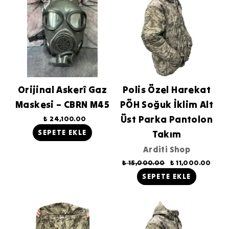
Orijinal Askerî Gaz
Polis Özel Harekat
Maskesi – CBRN M45
PÖH Soğuk İklim Alt
Üst Parka Pantolon
₺ 24,100.00
SEPETE EKLE
Takım
Arditi Shop
₺ 15,000.00
₺ 11,000.00
SEPETE EKLE