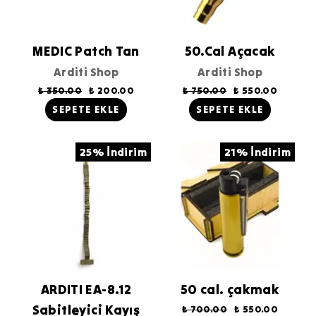
MEDIC Patch Tan
50.Cal Açacak
Arditi Shop
Arditi Shop
₺ 350.00
₺ 200.00
₺ 750.00
₺ 550.00
SEPETE EKLE
SEPETE EKLE
25% İndirim
21% İndirim
ARDITI EA-8.12
50 cal. çakmak
Sabitleyici Kayış
₺ 700.00
₺ 550.00