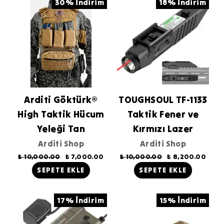
30% İndirim
18% İndirim
Arditi Göktürk®
TOUGHSOUL TF-1133
High Taktik Hücum
Taktik Fener ve
Yeleği Tan
Kırmızı Lazer
Arditi Shop
Arditi Shop
₺ 10,000.00
₺ 7,000.00
₺ 10,000.00
₺ 8,200.00
SEPETE EKLE
SEPETE EKLE
17% İndirim
15% İndirim