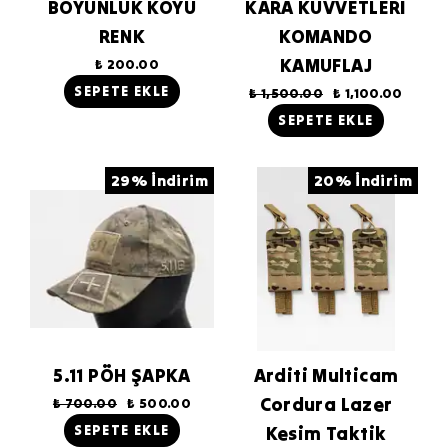
BOYUNLUK KOYU
KARA KUVVETLERİ
RENK
KOMANDO
KAMUFLAJ
₺ 200.00
SEPETE EKLE
₺ 1,500.00
₺ 1,100.00
SEPETE EKLE
29% İndirim
20% İndirim
5.11 PÖH ŞAPKA
Arditi Multicam
Cordura Lazer
₺ 700.00
₺ 500.00
SEPETE EKLE
Kesim Taktik