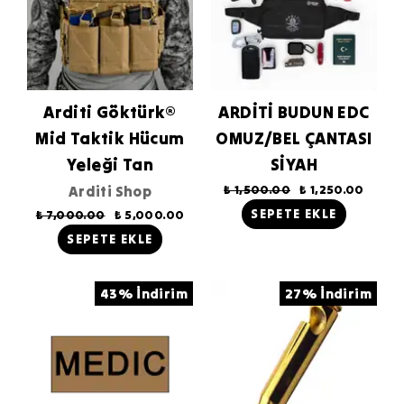
Arditi Göktürk®
ARDİTİ BUDUN EDC
Mid Taktik Hücum
OMUZ/BEL ÇANTASI
Yeleği Tan
SİYAH
Arditi Shop
₺ 1,500.00
₺ 1,250.00
SEPETE EKLE
₺ 7,000.00
₺ 5,000.00
SEPETE EKLE
43% İndirim
27% İndirim