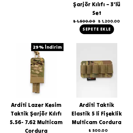
Şarjör Kılıfı – 3’lü
Set
₺ 1,500.00
₺ 1,200.00
SEPETE EKLE
29% İndirim
Arditi Lazer Kesim
Arditi Taktik
Taktik Şarjör Kılıfı
Elastik 5 li Fişeklik
5.56- 7.62 Multicam
Multicam Cordura
Cordura
₺ 500.00