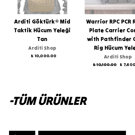
Arditi Göktürk® Mid
Warrior RPC PCR 
Taktik Hücum Yeleği
Plate Carrier C
Tan
with Pathfinder 
Rig Hücum Yel
Arditi Shop
₺ 10,000.00
Arditi Shop
₺ 10,100.00
₺ 7,60
-TÜM ÜRÜNLER