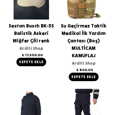
Sestan Busch BK-3S
Su Geçirmez Taktik
Balistik Askeri
Medikal İlk Yardım
Miğfer Çöl renk
Çantası (Boş)
MULTİCAM
Arditi Shop
KAMUFLAJ
₺ 17,500.00
SEPETE EKLE
Arditi Shop
₺ 800.00
SEPETE EKLE