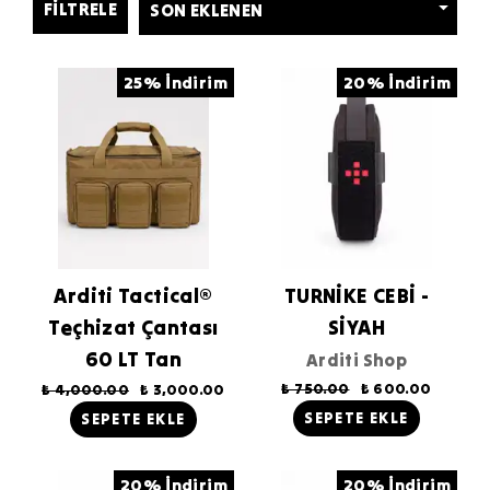
FILTRELE
25% İndirim
20% İndirim
Arditi Tactical®
TURNİKE CEBİ -
Teçhizat Çantası
SİYAH
60 LT Tan
Arditi Shop
₺ 750.00
₺ 600.00
₺ 4,000.00
₺ 3,000.00
SEPETE EKLE
SEPETE EKLE
20% İndirim
20% İndirim