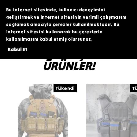
TOPTAN SİPARİŞLERİNİZDE ÖZEL FİYATLAR VE KAMPANYALAR İÇİN WHATSAPP
HATTIMIZDAN BİZİMLE İLETİŞİME GEÇEBİLİRSİNİZ. SİZE EN İYİ FIRSATLARI
Bu internet sitesinde, kullanıcı deneyimini
SUNMAK İÇİN BURADAYIZ!
geliştirmek ve internet sitesinin verimli çalışmasını
sağlamak amacıyla çerezler kullanılmaktadır. Bu
internet sitesini kullanarak bu çerezlerin
kullanılmasını kabul etmiş olursunuz.
SİZİN İÇİN SEÇTİĞİMİZ
Kabul Et
ÜRÜNLER!
Tükendi
T