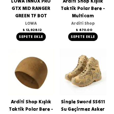
LOWA INNOX PRO
Arditi Shop Kışlık
GTX MID RANGER
Taktik Polar Bere -
GREEN TF BOT
Multicam
LOWA
Arditi Shop
₺ 12,928.12
₺ 470.00
SEPETE EKLE
SEPETE EKLE
Arditi Shop Kışlık
Single Sword SS611
Taktik Polar Bere -
Su Geçirmez Asker