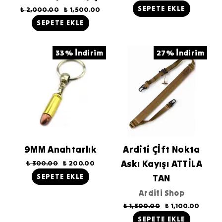
SEPETE EKLE
₺ 2,000.00
₺ 1,500.00
SEPETE EKLE
33% İndirim
27% İndirim
9MM Anahtarlık
Arditi Çİft Nokta
Askı Kayışı ATTİLA
₺ 300.00
₺ 200.00
SEPETE EKLE
TAN
Arditi Shop
₺ 1,500.00
₺ 1,100.00
SEPETE EKLE