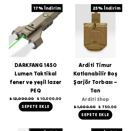
17% İndirim
25% İndirim
DARKFANG 1450
Arditi Timur
Lumen Taktikal
Katlanabilir Boş
fener ve yeşil lazer
Şarjör Torbası –
PEQ
Tan
₺ 12,000.00
₺ 10,000.00
Arditi Shop
SEPETE EKLE
₺ 1,000.00
₺ 750.00
SEPETE EKLE