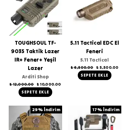
TOUGHSOUL TF-
5.11 Tactical EDC El
9035 Taktik Lazer
Feneri
IR+ Fener+ Yeşil
5.11 Tactical
Lazer
₺ 6,500.00
₺ 5,500.00
SEPETE EKLE
Arditi Shop
₺ 12,000.00
₺ 10,000.00
SEPETE EKLE
29% İndirim
17% İndirim