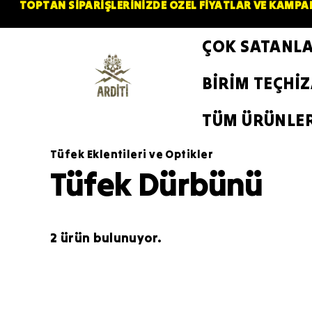
TOPTAN SİPARİŞLERİNİZDE ÖZEL FİYATLAR VE KAMPAN
ÇOK SATANL
BİRİM TEÇHİ
TÜM ÜRÜNLE
Tüfek Eklentileri ve Optikler
Tüfek Dürbünü
2 ürün bulunuyor.