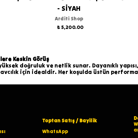
- SİYAH
Arditi Shop
₺ 5,200.00
lere Keskin Görüş
 yüksek doğruluk ve netlik sunar. Dayanıklı yapıs
avcılık için idealdir. Her koşulda üstün performa
D
Toptan Satış / Bayilik
W
a
ası
WhatsApp