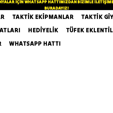
YALAR İÇİN WHATSAPP HATTIMIZDAN BİZİMLE İLETİŞİME GE
BURADAYIZ!
AR
TAKTİK EKİPMANLAR
TAKTİK Gİ
ZATLARI
HEDİYELİK
TÜFEK EKLENTİL
R
WHATSAPP HATTI