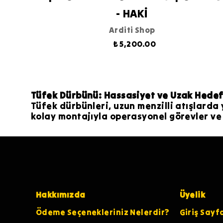
- HAKİ
Arditi Shop
₺ 5,200.00
Tüfek Dürbünü: Hassasiyet ve Uzak Hedef
Tüfek dürbünleri, uzun menzilli atışlarda
kolay montajıyla operasyonel görevler ve 
Hakkımızda
Üyelik
Ödeme Seçenekleriniz Nelerdir?
Giriş Sayf