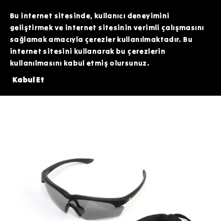
TOPTAN SİPARİŞLERİNİZDE ÖZEL FİYATLAR VE KAMPANYALAR İÇİN WHATSAPP
HATTIMIZDAN BİZİMLE İLETİŞİME GEÇEBİLİRSİNİZ. SİZE EN İYİ FIRSATLARI
Bu internet sitesinde, kullanıcı deneyimini
SUNMAK İÇİN BURADAYIZ!
geliştirmek ve internet sitesinin verimli çalışmasını
sağlamak amacıyla çerezler kullanılmaktadır. Bu
internet sitesini kullanarak bu çerezlerin
kullanılmasını kabul etmiş olursunuz.
VE ÜZERİNDE 200 TL DEĞERİNDEKİ ARDİTİ TACTİCAL SİLİKON PATCH HEDİ
Kabul Et
Taktik Ekipman
Koruyucu Ekipmanlar