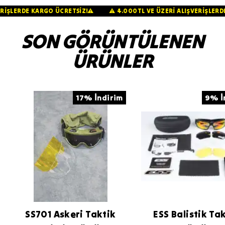
IŞVERİŞLERDE KARGO ÜCRETSİZ!⚠️
⚠️ 4.000TL VE ÜZERİ ALIŞVERİŞL
SON GÖRÜNTÜLENEN
ÜRÜNLER
17% İndirim
9% İ
SS701 Askeri Taktik
ESS Balistik Ta