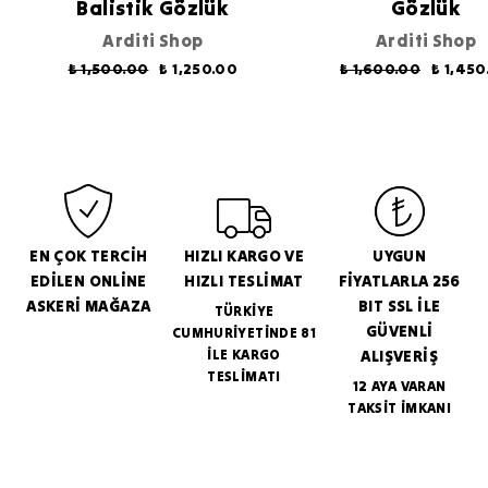
Balistik Gözlük
Gözlük
Arditi Shop
Arditi Shop
₺ 1,500.00
₺ 1,250.00
₺ 1,600.00
₺ 1,450
EN ÇOK TERCİH
HIZLI KARGO VE
UYGUN
EDİLEN ONLİNE
HIZLI TESLİMAT
FİYATLARLA 256
ASKERİ MAĞAZA
BIT SSL İLE
TÜRKİYE
GÜVENLİ
CUMHURİYETİNDE 81
İLE KARGO
ALIŞVERİŞ
TESLİMATI
12 AYA VARAN
TAKSİT İMKANI