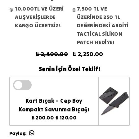
10.000TL VE ÜZERİ
7.500 TL VE
ALIŞVERİŞLERDE
ÜZERİNDE 250 TL
KARGO ÜCRETSİZ!
DEĞERİNDEKİ ARDİTİ
TACTİCAL SİLİKON
PATCH HEDİYE!
₺ 2,400.00
₺ 2,250.00
Senin İçin Özel Teklif!
Kart Bıçak – Cep Boy
Kompakt Savunma Bıçağı
₺ 200.00
₺ 120.00
Paylaş
: