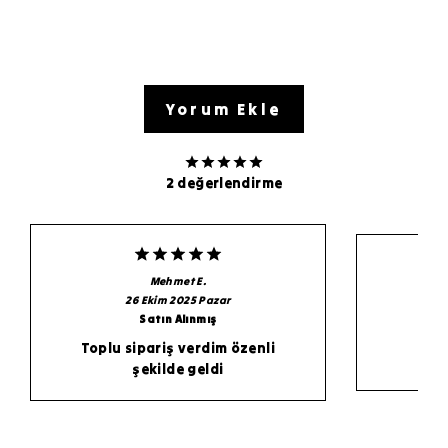
Yorum Ekle
2 değerlendirme
Mehmet
E.
Ey
26 Ekim 2025 Pazar
Satın Alınmış
Toplu sipariş verdim özenli
şekilde geldi