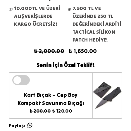
10.000TL VE ÜZERİ
7.500 TL VE
ALIŞVERİŞLERDE
ÜZERİNDE 250 TL
KARGO ÜCRETSİZ!
DEĞERİNDEKİ ARDİTİ
TACTİCAL SİLİKON
PATCH HEDİYE!
₺ 2,000.00
₺ 1,650.00
Senin İçin Özel Teklif!
Kart Bıçak – Cep Boy
Kompakt Savunma Bıçağı
₺ 200.00
₺ 120.00
Paylaş
: