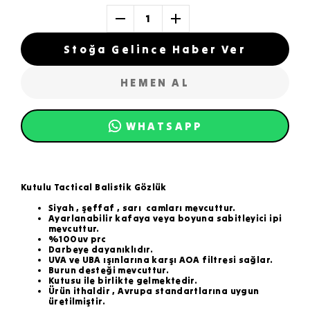
1
Stoğa Gelince Haber Ver
HEMEN AL
WHATSAPP
Kutulu Tactical Balistik Gözlük
Siyah , şeffaf , sarı camları mevcuttur.
Ayarlanabilir kafaya veya boyuna sabitleyici ipi
mevcuttur.
%100uv prc
Darbeye dayanıklıdır.
UVA ve UBA ışınlarına karşı AOA filtresi sağlar.
Burun desteği mevcuttur.
Kutusu ile birlikte gelmektedir.
Ürün ithaldir , Avrupa standartlarına uygun
üretilmiştir.