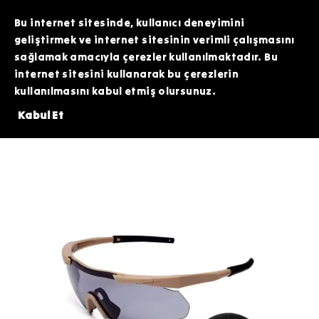
TOPTAN SİPARİŞLERİNİZDE ÖZEL FİYATLAR VE KAMPANYALAR İÇİN WHATSAPP
HATTIMIZDAN BİZİMLE İLETİŞİME GEÇEBİLİRSİNİZ. SİZE EN İYİ FIRSATLARI
Bu internet sitesinde, kullanıcı deneyimini
SUNMAK İÇİN BURADAYIZ!
geliştirmek ve internet sitesinin verimli çalışmasını
sağlamak amacıyla çerezler kullanılmaktadır. Bu
internet sitesini kullanarak bu çerezlerin
kullanılmasını kabul etmiş olursunuz.
ERİNDE 200 TL DEĞERİNDEKİ ARDİTİ TACTİCAL SİLİKON PATCH HEDİYE!⚠
Kabul Et
Taktik Ekipman
Koruyucu Ekipmanlar