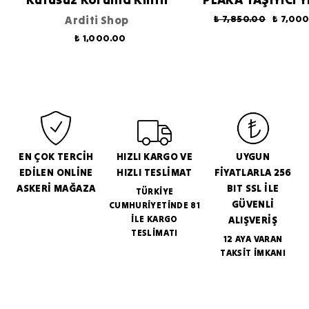
Arditi Shop
₺ 7,850.00
₺ 7,00
₺ 1,000.00
EN ÇOK TERCİH
HIZLI KARGO VE
UYGUN
EDİLEN ONLİNE
HIZLI TESLİMAT
FİYATLARLA 256
ASKERİ MAĞAZA
BIT SSL İLE
TÜRKİYE
GÜVENLİ
CUMHURİYETİNDE 81
İLE KARGO
ALIŞVERİŞ
TESLİMATI
12 AYA VARAN
TAKSİT İMKANI