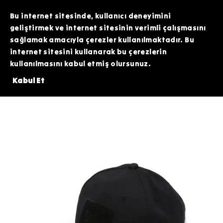
TOPTAN SİPARİŞLERİNİZDE ÖZEL FİYATLAR VE KAMPANYALAR İÇİN WHATSAPP
HATTIMIZDAN BİZİMLE İLETİŞİME GEÇEBİLİRSİNİZ. SİZE EN İYİ FIRSATLARI
Bu internet sitesinde, kullanıcı deneyimini
SUNMAK İÇİN BURADAYIZ!
geliştirmek ve internet sitesinin verimli çalışmasını
sağlamak amacıyla çerezler kullanılmaktadır. Bu
internet sitesini kullanarak bu çerezlerin
kullanılmasını kabul etmiş olursunuz.
İ ARDİTİ TACTİCAL SİLİKON PATCH HEDİYE!⚠️
⚠️3.000 TL VE ÜZERİ
Kabul Et
Giyim
Şapka