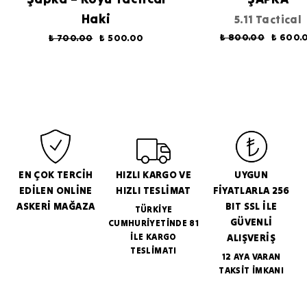
Haki
5.11 Tactical
₺ 800.00
₺ 600.
₺ 700.00
₺ 500.00
EN ÇOK TERCİH
HIZLI KARGO VE
UYGUN
EDİLEN ONLİNE
HIZLI TESLİMAT
FİYATLARLA 256
ASKERİ MAĞAZA
BIT SSL İLE
TÜRKİYE
GÜVENLİ
CUMHURİYETİNDE 81
İLE KARGO
ALIŞVERİŞ
TESLİMATI
12 AYA VARAN
TAKSİT İMKANI