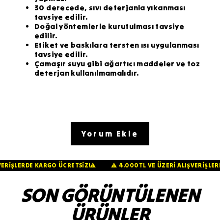
30 derecede, sıvı deterjanla yıkanması
tavsiye edilir.
Doğal yöntemlerle kurutulması tavsiye
edilir.
Etiket ve baskılara tersten ısı uygulanması
tavsiye edilir.
Çamaşır suyu gibi ağartıcı maddeler ve toz
deterjan kullanılmamalıdır.
Yorum Ekle
LIŞVERİŞLERDE KARGO ÜCRETSİZ!⚠️
⚠️ 4.000TL VE ÜZERİ ALIŞVERİ
SON GÖRÜNTÜLENEN
ÜRÜNLER