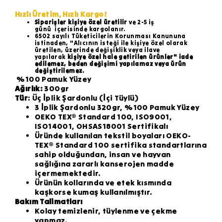
Hızlı Üretim, Hızlı Kargo!
Siparişler kişiye özel üretilir
ve 2-5 iş
günü
içerisinde kargolanır.
6502 sayılı Tüketicilerin Korunması Kanununa
istinaden, "Alıcının isteği ile kişiye özel olarak
üretilen, üzerinde değişiklik veya ilave
yapılarak
kişiye özel hale getirilen ürünler" iade
edilemez, beden değişimi yapılamaz veya ürün
değiştirilemez.
%100 Pamuk Yüzey
Ağırlık:
300gr
Tür
: Üç İplik Şardonlu (İçi Tüylü)
3 İplik Şardonlu 320gr, %100 Pamuk Yüzey
OEKO TEX® Standard 100, ISO9001,
ISO14001, OHSAS18001 Sertifikalı
Üründe kullanılan tekstil boyaları OEKO-
TEX®️ Standard 100 sertifika standartlarına
sahip olduğundan, insan ve hayvan
sağlığına zararlı kanserojen madde
içermemektedir.
Ürünün kollarında ve etek kısmında
kaşkorse kumaş kullanılmıştır.
Bakım Talimatları
Kolay temizlenir, tüylenme ve çekme
yapmaz.