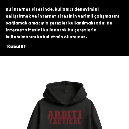
TOPTAN SİPARİŞLERİNİZDE ÖZEL FİYATLAR VE KAMPANYALAR İÇİN WHATSAPP
HATTIMIZDAN BİZİMLE İLETİŞİME GEÇEBİLİRSİNİZ. SİZE EN İYİ FIRSATLARI
Bu internet sitesinde, kullanıcı deneyimini
SUNMAK İÇİN BURADAYIZ!
geliştirmek ve internet sitesinin verimli çalışmasını
sağlamak amacıyla çerezler kullanılmaktadır. Bu
internet sitesini kullanarak bu çerezlerin
kullanılmasını kabul etmiş olursunuz.
 ÜZERİNDE 200 TL DEĞERİNDEKİ ARDİTİ TACTİCAL SİLİKON PATCH HEDİYE
Kabul Et
Giyim
Hoodie