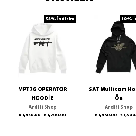
35% İndirim
19% İ
MPT76 OPERATOR
SAT Multicam Ho
HOODİE
Ön
Arditi Shop
Arditi Shop
₺ 1,850.00
₺ 1,200.00
₺ 1,850.00
₺ 1,500