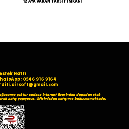
12 AYA VARAN TAKSİT İMKANI
estek Hattı
hatsApp: 0546 916 9164
rditi.airsoft@gmail.com
ğazamız yoktur sadece internet üzerinden depodan stok
arak satış yapıyoruz. Ofisimizden satışımız bulunmamaktadır.