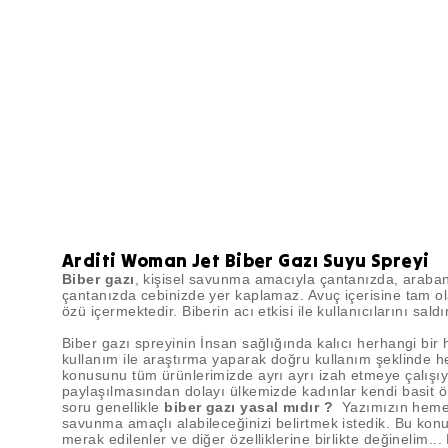
Arditi Woman Jet Biber Gazı Suyu Spreyi
Biber gazı
, kişisel savunma amacıyla çantanızda, arabanı
çantanızda cebinizde yer kaplamaz. Avuç içerisine tam ola
özü içermektedir. Biberin acı etkisi ile kullanıcılarını 
Biber gazı spreyinin İnsan sağlığında kalıcı herhangi bir h
kullanım ile araştırma yaparak doğru kullanım şeklinde 
konusunu tüm ürünlerimizde ayrı ayrı izah etmeye çalışıy
paylaşılmasından dolayı ülkemizde kadınlar kendi basit ön
soru genellikle
biber gazı yasal mıdır ?
Yazımızın heme
savunma amaçlı alabileceğinizi belirtmek istedik. Bu kon
merak edilenler ve diğer özelliklerine birlikte değinelim.