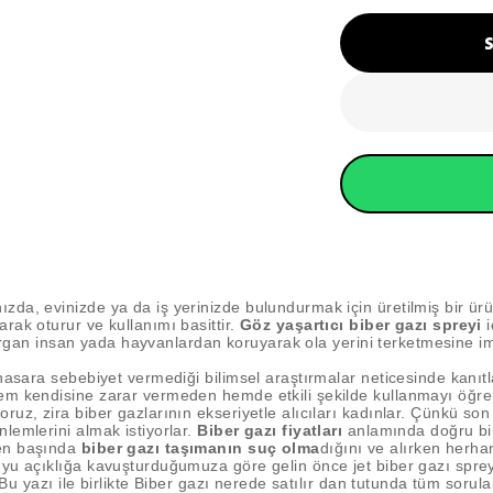
zda, evinizde ya da iş yerinizde bulundurmak için üretilmiş bir ürü
rak oturur ve kullanımı basittir.
Göz yaşartıcı biber gazı spreyi
i
saldırgan insan yada hayvanlardan koruyarak ola yerini terketmesine
asara sebebiyet vermediği bilimsel araştırmalar neticesinde kanıtlan
hem kendisine zarar vermeden hemde etkili şekilde kullanmayı öğ
oruz, zira biber gazlarının ekseriyetle alıcıları kadınlar. Çünkü s
lemlerini almak istiyorlar.
Biber gazı fiyatları
anlamında doğru bir
n başında
biber gazı taşımanın suç olma
dığını ve alırken herha
uyu açıklığa kavuşturduğumuza göre gelin önce jet biber gazı sprey
.. Bu yazı ile birlikte Biber gazı nerede satılır dan tutunda tüm sor