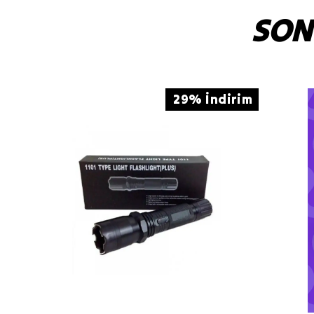
SON
29% İndirim