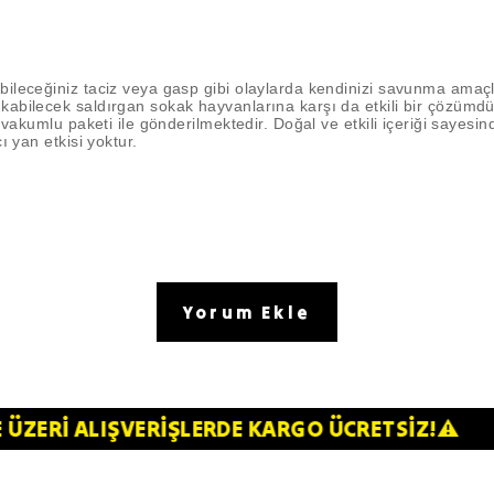
ileceğiniz taciz veya gasp gibi olaylarda kendinizi savunma amaçlı
kabilecek saldırgan sokak hayvanlarına karşı da etkili bir çözümd
 vakumlu paketi ile gönderilmektedir. Doğal ve etkili içeriği sayesin
ı yan etkisi yoktur.
Yorum Ekle
000TL VE ÜZERİ ALIŞVERİŞLERDE KARGO ÜCRETSİ