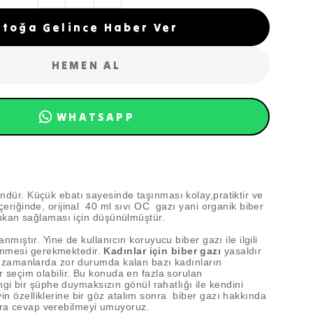
Stoğa Gelince Haber Ver
HEMEN AL
WHATSAPP
ndür. Küçük ebatı sayesinde taşınması kolay,pratiktir ve
çeriğinde, orijinal 40 ml sıvı OC gazı yani organik biber
 imkan sağlaması için düşünülmüştür.
mıştır. Yine de kullanıcın koruyucu biber gazı ile ilgili
renmesi gerekmektedir.
Kadınlar için biber gazı
yasaldır
on zamanlarda zor durumda kalan bazı kadınların
 seçim olabilir. Bu konuda en fazla sorulan
ngi bir şüphe duymaksızın gönül rahatlığı ile kendini
in özelliklerine bir göz atalım sonra biber gazı hakkında
ulara cevap verebilmeyi umuyoruz.