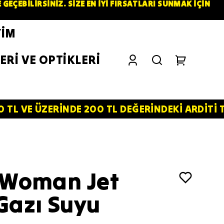
ÇEBİLİRSİNİZ. SİZE EN İYİ FIRSATLARI SUNMAK İÇİN
YİM
ERİ VE OPTİKLERİ
RİNDE 200 TL DEĞERİNDEKİ ARDİTİ TACTİCAL S
i Woman Jet
Gazı Suyu