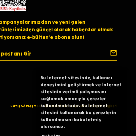
ampanyalarımızdan ve yeni gelen
rünlerimizden güncel olarak haberdar olmak
stiyorsanız e-bülten’e abone olun!
Bu internet sitesinde, kullanıcı
deneyimini geliştirmek ve internet
sitesinin verimli çalışmasını
sağlamak amacıyla çerezler
kullanılmaktadır. Bu internet
Satış Sözleşmesi
İptal ve İade Koşulları
İletişim Bilgileri
sitesini kullanarak bu çerezlerin
kullanılmasını kabul etmiş
olursunuz.