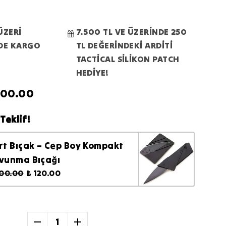
i
ÜZERİ
7.500 TL VE ÜZERİNDE 250
RDE KARGO
TL DEĞERİNDEKİ ARDİTİ
TACTİCAL SİLİKON PATCH
HEDİYE!
300.00
Teklif!
rt Bıçak – Cep Boy Kompakt
vunma Bıçağı
200.00
₺ 120.00
1