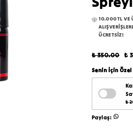
Sprey
10.000TL VE 
ALIŞVERİŞLE
ÜCRETSİZ!
₺ 350.00
₺ 
Senin İçin Özel 
Ka
Sa
₺ 
Paylaş
: