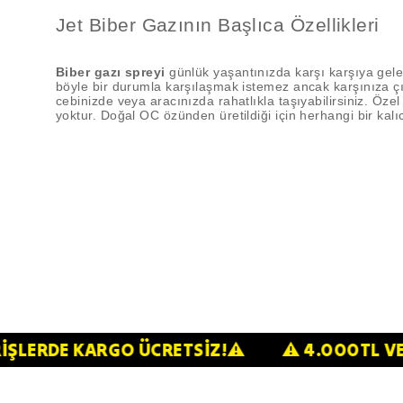
Jet Biber Gazının Başlıca Özellikleri
Biber gazı spreyi
günlük yaşantınızda karşı karşıya geleb
böyle bir durumla karşılaşmak istemez ancak karşınıza çı
cebinizde veya aracınızda rahatlıkla taşıyabilirsiniz. Özel
yoktur. Doğal OC özünden üretildiği için herhangi bir kalıc
 ALIŞVERİŞLERDE KARGO ÜCRETSİZ!⚠️
⚠️ 4.