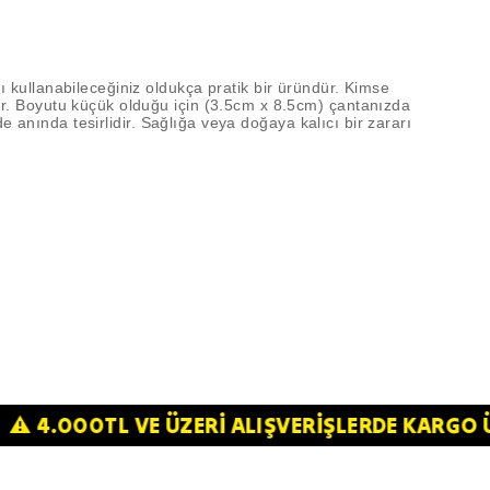
 kullanabileceğiniz oldukça pratik bir üründür. Kimse
ür. Boyutu küçük olduğu için (3.5cm x 8.5cm) çantanızda
de anında tesirlidir. Sağlığa veya doğaya kalıcı bir zararı
Z!⚠️
⚠️ 4.000TL VE ÜZERİ ALIŞVERİŞLERDE