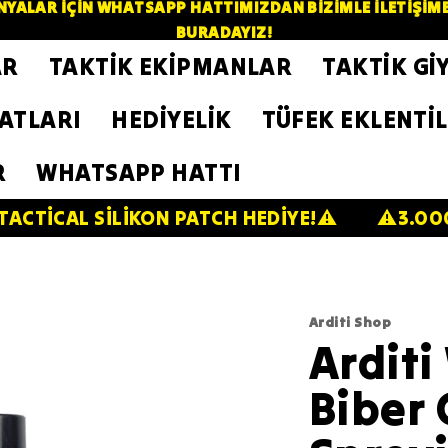
YALAR İÇİN WHATSAPP HATTIMIZDAN BİZİMLE İLETİŞİME GE
BURADAYIZ!
AR
TAKTİK EKİPMANLAR
TAKTİK Gİ
ZATLARI
HEDİYELİK
TÜFEK EKLENTİL
R
WHATSAPP HATTI
İLİKON PATCH HEDİYE!⚠️
⚠️3.000 TL VE ÜZE
Arditi Shop
Ardit
Biber 