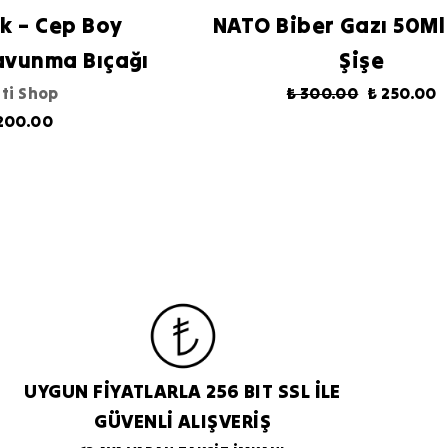
ak – Cep Boy
NATO Biber Gazı 50Ml
avunma Bıçağı
Şişe
ti Shop
₺ 300.00
₺ 250.00
200.00
UYGUN FİYATLARLA 256 BIT SSL İLE
GÜVENLİ ALIŞVERİŞ