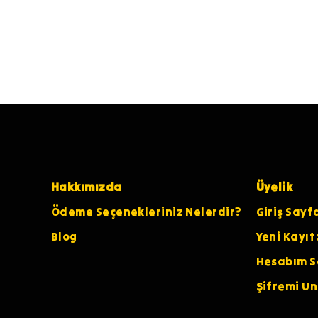
Hakkımızda
Üyelik
Ödeme Seçenekleriniz Nelerdir?
Giriş Sayf
Blog
Yeni Kayıt
Hesabım S
Şifremi U