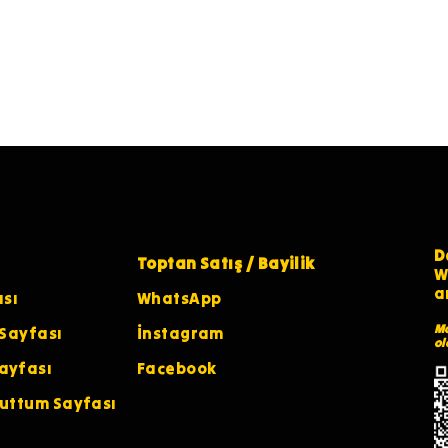
D
Toptan Satış / Bayilik
W
a
ası
WhatsApp
Ma
 Sayfası
İnstagram
ol
ayfası
Facebook
nuttum Sayfası