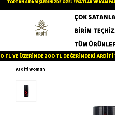
TOPTAN SİPARİŞLERİNİZDE ÖZEL FİYATLAR VE KAMPAN
ÇOK SATANL
BİRİM TEÇHİ
TÜM ÜRÜNLE
ERİNDE 200 TL DEĞERİNDEKİ ARDİTİ TACTİCAL S
Arditi Woman