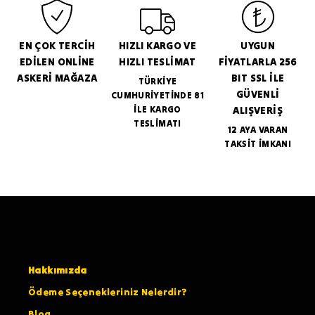
EN ÇOK TERCİH
HIZLI KARGO VE
UYGUN
EDİLEN ONLİNE
HIZLI TESLİMAT
FİYATLARLA 256
ASKERİ MAĞAZA
BIT SSL İLE
TÜRKİYE
GÜVENLİ
CUMHURİYETİNDE 81
İLE KARGO
ALIŞVERİŞ
TESLİMATI
12 AYA VARAN
TAKSİT İMKANI
Hakkımızda
Ödeme Seçenekleriniz Nelerdir?
Blog