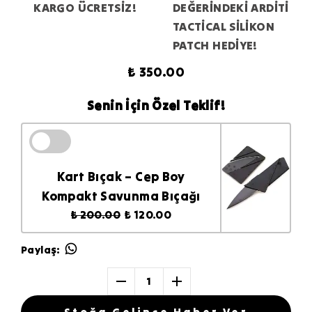
KARGO ÜCRETSİZ!
DEĞERİNDEKİ ARDİTİ
TACTİCAL SİLİKON
PATCH HEDİYE!
₺ 350.00
Senin İçin Özel Teklif!
Kart Bıçak – Cep Boy
Kompakt Savunma Bıçağı
₺ 200.00
₺ 120.00
Paylaş
:
1
Stoğa Gelince Haber Ver