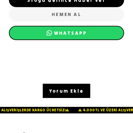
HEMEN AL
WHATSAPP
Yorum Ekle
ERİ ALIŞVERİŞLERDE KARGO ÜCRETSİZ!⚠️
⚠️ 4.000TL VE ÜZERİ ALIŞ