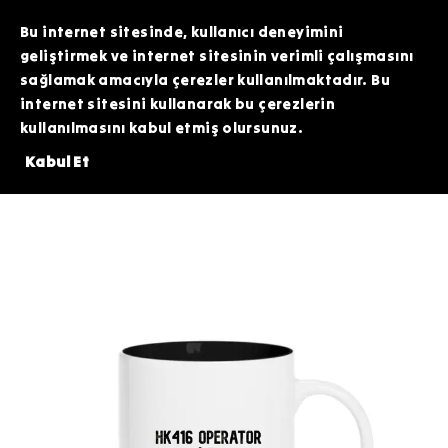
TOPTAN SİPARİŞLERİNİZDE ÖZEL FİYATLAR VE KAMPANYALAR İÇİN WHATSAPP
HATTIMIZDAN BİZİMLE İLETİŞİME GEÇEBİLİRSİNİZ. SİZE EN İYİ FIRSATLARI
Bu internet sitesinde, kullanıcı deneyimini
SUNMAK İÇİN BURADAYIZ!
geliştirmek ve internet sitesinin verimli çalışmasını
sağlamak amacıyla çerezler kullanılmaktadır. Bu
internet sitesini kullanarak bu çerezlerin
kullanılmasını kabul etmiş olursunuz.
RİNDE 200 TL DEĞERİNDEKİ ARDİTİ TACTİCAL SİLİKON PATCH HEDİYE!⚠️
Kabul Et
Kupa