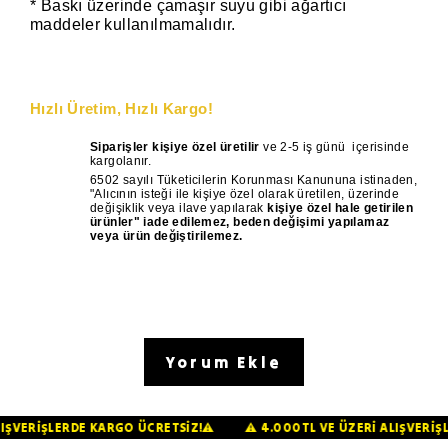
* Baskı üzerinde çamaşır suyu gibi ağartıcı
maddeler kullanılmamalıdır.
Hızlı Üretim, Hızlı Kargo!
Siparişler kişiye özel üretilir
ve 2-5 iş günü
içerisinde
kargolanır.
6502 sayılı Tüketicilerin Korunması Kanununa istinaden,
"Alıcının isteği ile kişiye özel olarak üretilen, üzerinde
değişiklik veya ilave yapılarak
kişiye özel hale getirilen
ürünler" iade edilemez, beden değişimi yapılamaz
veya ürün değiştirilemez.
Yorum Ekle
İ ALIŞVERİŞLERDE KARGO ÜCRETSİZ!⚠️
⚠️ 4.000TL VE ÜZERİ ALIŞVE