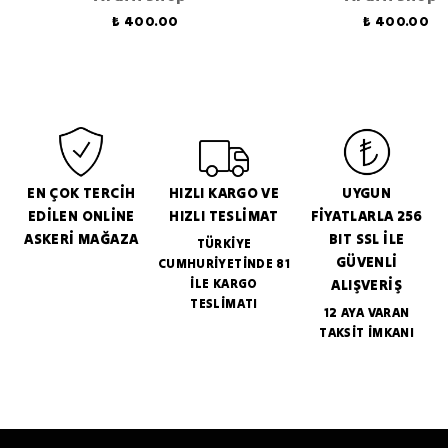
₺ 400.00
₺ 400.00
EN ÇOK TERCİH
HIZLI KARGO VE
UYGUN
EDİLEN ONLİNE
HIZLI TESLİMAT
FİYATLARLA 256
ASKERİ MAĞAZA
BIT SSL İLE
TÜRKİYE
GÜVENLİ
CUMHURİYETİNDE 81
İLE KARGO
ALIŞVERİŞ
TESLİMATI
12 AYA VARAN
TAKSİT İMKANI