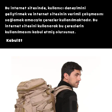
TOPTAN SİPARİŞLERİNİZDE ÖZEL FİYATLAR VE KAMPANYALAR İÇİN WHATSAPP
HATTIMIZDAN BİZİMLE İLETİŞİME GEÇEBİLİRSİNİZ. SİZE EN İYİ FIRSATLARI
Bu internet sitesinde, kullanıcı deneyimini
SUNMAK İÇİN BURADAYIZ!
geliştirmek ve internet sitesinin verimli çalışmasını
sağlamak amacıyla çerezler kullanılmaktadır. Bu
internet sitesini kullanarak bu çerezlerin
kullanılmasını kabul etmiş olursunuz.
İNDE 200 TL DEĞERİNDEKİ ARDİTİ TACTİCAL SİLİKON PATCH HEDİYE!⚠️
Kabul Et
Taktik Ekipman
Çanta
Operasyon Çantası