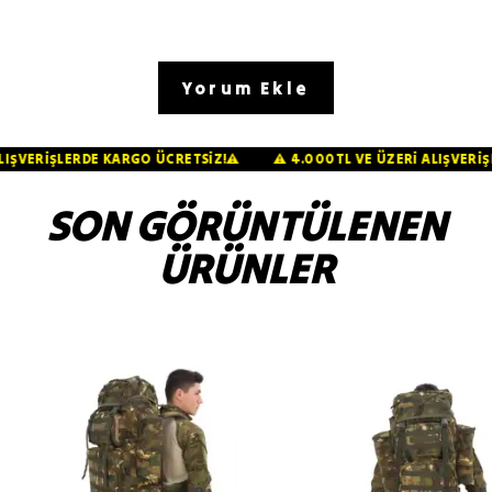
Yorum Ekle
Rİ ALIŞVERİŞLERDE KARGO ÜCRETSİZ!⚠️
⚠️ 4.000TL VE ÜZERİ ALIŞV
SON GÖRÜNTÜLENEN
ÜRÜNLER