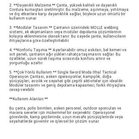
2. **Dayanıklı Malzeme:** Çanta, yüksek kaliteli ve dayanıklı
Cordura kumaştan üretilmiştir. Bu malzeme, aşınmaya, yırtılmaya
ve dış etkenlere karşı dayanıklılık sağlar, böylece uzun ömürlü bir
kullanım sunar.
3. **Modüler Tasarım:** Çantanın üzerindeki MOLLE webbing
sistemi, ek ekipmanların veya modüler depolama çözümlerinin
kolayca eklenmesine olanak tanır. Bu sayede çanta, kullanıcıların
ihtiyaçlarına göre özelleştirilebilir.
4. **Konforlu Taşıma:** Ayarlanabilir omuz askıları, bel kemeri ve
sırt paneli, çantanın ağır yükleri rahatça taşımasını sağlar. Bu
özellikler, uzun süreli taşıma sırasında konforu artırır ve
yorgunluğu azaltır.
5. **Çok Yönlü Kullanım:** Single Sword Moda İthal Tactical
Operasyon Çantası, askeri operasyonlar, kampçılık, doğa
yürüyüşleri, avcılık ve seyahat gibi çeşitli aktiviteler için idealdir.
Modüler tasarımı ve geniş depolama kapasitesi, farklı ihtiyaçlara
cevap verebilir.
**Kullanım Alanları:**
Bu çanta, polis birimleri, askeri personel, outdoor sporcuları ve
macera severler için mükemmel bir seçenektir. Operasyonel
görevlerde, kamp gezilerinde, uzun mesafe yürüyüşlerinde veya
seyahatlerde güvenilir ve işlevsel bir çözüm sunar.