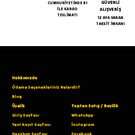
GÜVENLİ
CUMHURİYETİNDE 81
İLE KARGO
ALIŞVERİŞ
TESLİMATI
12 AYA VARAN
TAKSİT İMKANI
Hakkımızda
Ödeme Seçenekleriniz Nelerdir?
Blog
Üyelik
Toptan Satış / Bayilik
Giriş Sayfası
WhatsApp
Yeni Kayıt Sayfası
İnstagram
Hesabım Sayfası
Facebook