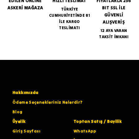
EDİLEN ONLİNE
HIZLI TESLİMAT
FİYATLARLA 256
ASKERİ MAĞAZA
BIT SSL İLE
TÜRKİYE
GÜVENLİ
CUMHURİYETİNDE 81
İLE KARGO
ALIŞVERİŞ
TESLİMATI
12 AYA VARAN
TAKSİT İMKANI
Hakkımızda
Ödeme Seçenekleriniz Nelerdir?
Blog
Üyelik
Toptan Satış / Bayilik
Giriş Sayfası
WhatsApp