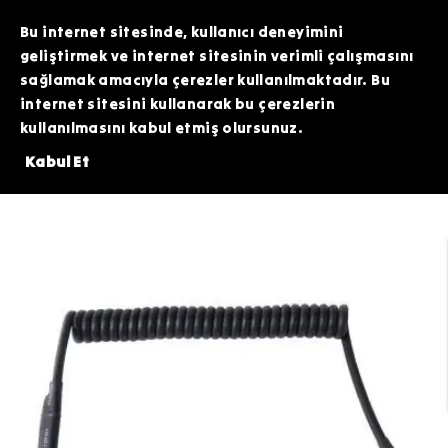
TOPTAN SİPARİŞLERİNİZDE ÖZEL FİYATLAR VE KAMPANYALAR İÇİN WHATSAPP
HATTIMIZDAN BİZİMLE İLETİŞİME GEÇEBİLİRSİNİZ. SİZE EN İYİ FIRSATLARI
Bu internet sitesinde, kullanıcı deneyimini
SUNMAK İÇİN BURADAYIZ!
geliştirmek ve internet sitesinin verimli çalışmasını
sağlamak amacıyla çerezler kullanılmaktadır. Bu
internet sitesini kullanarak bu çerezlerin
kullanılmasını kabul etmiş olursunuz.
 200 TL DEĞERİNDEKİ ARDİTİ TACTİCAL SİLİKON PATCH HEDİYE!⚠️
⚠
Kabul Et
Airsoft