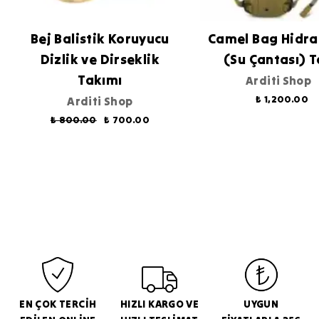
Bej Balistik Koruyucu
Camel Bag Hidr
Dizlik ve Dirseklik
(Su Çantası) 
Takımı
Arditi Shop
₺ 1,200.00
Arditi Shop
₺ 800.00
₺ 700.00
EN ÇOK TERCİH
HIZLI KARGO VE
UYGUN