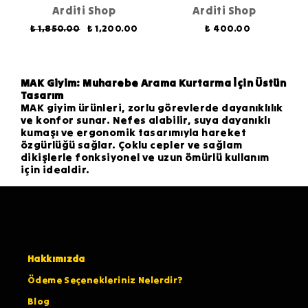
Arditi Shop
Arditi Shop
₺ 1,850.00
₺ 1,200.00
₺ 400.00
MAK Giyim: Muharebe Arama Kurtarma İçin Üstün
Tasarım
MAK giyim ürünleri, zorlu görevlerde dayanıklılık
ve konfor sunar. Nefes alabilir, suya dayanıklı
kumaşı ve ergonomik tasarımıyla hareket
özgürlüğü sağlar. Çoklu cepler ve sağlam
dikişlerle fonksiyonel ve uzun ömürlü kullanım
için idealdir.
Hakkımızda
Ödeme Seçenekleriniz Nelerdir?
Blog