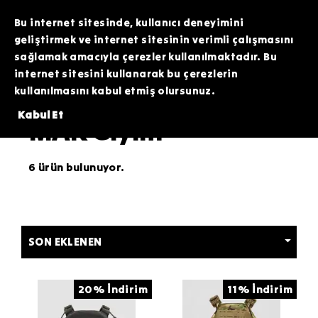
TOPTAN SİPARİŞLERİNİZDE ÖZEL FİYATLAR VE KAMPANYALAR İÇİN WHATSAPP
HATTIMIZDAN BİZİMLE İLETİŞİME GEÇEBİLİRSİNİZ. SİZE EN İYİ FIRSATLARI
Bu internet sitesinde, kullanıcı deneyimini
SUNMAK İÇİN BURADAYIZ!
geliştirmek ve internet sitesinin verimli çalışmasını
sağlamak amacıyla çerezler kullanılmaktadır. Bu
internet sitesini kullanarak bu çerezlerin
kullanılmasını kabul etmiş olursunuz.
Giyim
Kabul Et
MAK Giyim
6 ürün bulunuyor.
20% İndirim
11% İndirim