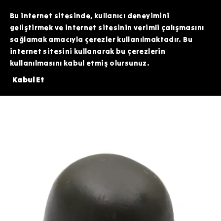
TOPTAN SİPARİŞLERİNİZDE ÖZEL FİYATLAR VE KAMPANYALAR İÇİN WHATSAPP
HATTIMIZDAN BİZİMLE İLETİŞİME GEÇEBİLİRSİNİZ. SİZE EN İYİ FIRSATLARI
Bu internet sitesinde, kullanıcı deneyimini
SUNMAK İÇİN BURADAYIZ!
geliştirmek ve internet sitesinin verimli çalışmasını
sağlamak amacıyla çerezler kullanılmaktadır. Bu
internet sitesini kullanarak bu çerezlerin
kullanılmasını kabul etmiş olursunuz.
 ÜZERİNDE 200 TL DEĞERİNDEKİ ARDİTİ TACTİCAL SİLİKON PATCH HEDİYE
Kabul Et
Taktik Ekipman
Askeri Kasklar