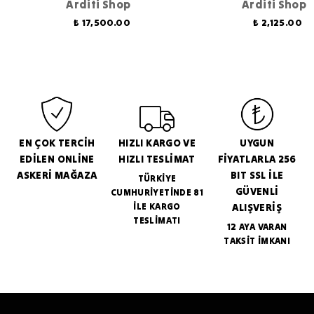
Arditi Shop
Arditi Shop
₺ 17,500.00
₺ 2,125.00
EN ÇOK TERCİH
HIZLI KARGO VE
UYGUN
EDİLEN ONLİNE
HIZLI TESLİMAT
FİYATLARLA 256
ASKERİ MAĞAZA
BIT SSL İLE
TÜRKİYE
GÜVENLİ
CUMHURİYETİNDE 81
İLE KARGO
ALIŞVERİŞ
TESLİMATI
12 AYA VARAN
TAKSİT İMKANI