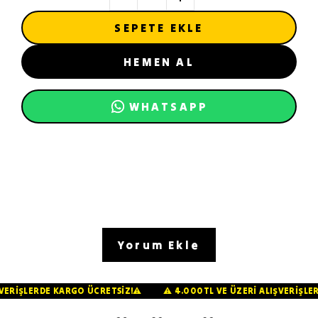
SEPETE EKLE
HEMEN AL
WHATSAPP
Yorum Ekle
LIŞVERİŞLERDE KARGO ÜCRETSİZ!⚠️
⚠️ 4.000TL VE ÜZERİ ALIŞVERİ