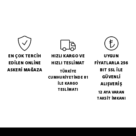
EN ÇOK TERCİH
HIZLI KARGO VE
UYGUN
EDİLEN ONLİNE
HIZLI TESLİMAT
FİYATLARLA 256
ASKERİ MAĞAZA
BIT SSL İLE
TÜRKİYE
GÜVENLİ
CUMHURİYETİNDE 81
İLE KARGO
ALIŞVERİŞ
TESLİMATI
12 AYA VARAN
TAKSİT İMKANI