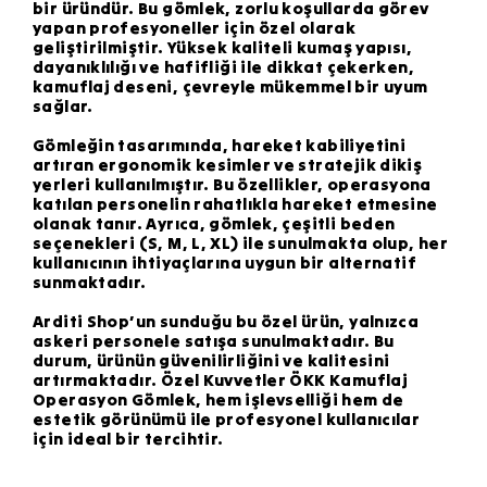
bir üründür. Bu gömlek, zorlu koşullarda görev
yapan profesyoneller için özel olarak
geliştirilmiştir. Yüksek kaliteli kumaş yapısı,
dayanıklılığı ve hafifliği ile dikkat çekerken,
kamuflaj deseni, çevreyle mükemmel bir uyum
sağlar.
Gömleğin tasarımında, hareket kabiliyetini
artıran ergonomik kesimler ve stratejik dikiş
yerleri kullanılmıştır. Bu özellikler, operasyona
katılan personelin rahatlıkla hareket etmesine
olanak tanır. Ayrıca, gömlek, çeşitli beden
seçenekleri (S, M, L, XL) ile sunulmakta olup, her
kullanıcının ihtiyaçlarına uygun bir alternatif
sunmaktadır.
Arditi Shop’un sunduğu bu özel ürün, yalnızca
askeri personele satışa sunulmaktadır. Bu
durum, ürünün güvenilirliğini ve kalitesini
artırmaktadır. Özel Kuvvetler ÖKK Kamuflaj
Operasyon Gömlek, hem işlevselliği hem de
estetik görünümü ile profesyonel kullanıcılar
için ideal bir tercihtir.