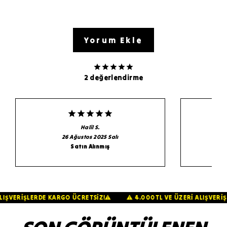
Yorum Ekle
2 değerlendirme
Halil
S.
26 Ağustos 2025 Salı
Satın Alınmış
Rİ ALIŞVERİŞLERDE KARGO ÜCRETSİZ!⚠️
⚠️ 4.000TL VE ÜZERİ ALIŞV