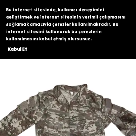
TOPTAN SİPARİŞLERİNİZDE ÖZEL FİYATLAR VE KAMPANYALAR İÇİN WHATSAPP
HATTIMIZDAN BİZİMLE İLETİŞİME GEÇEBİLİRSİNİZ. SİZE EN İYİ FIRSATLARI
Bu internet sitesinde, kullanıcı deneyimini
SUNMAK İÇİN BURADAYIZ!
geliştirmek ve internet sitesinin verimli çalışmasını
sağlamak amacıyla çerezler kullanılmaktadır. Bu
internet sitesini kullanarak bu çerezlerin
kullanılmasını kabul etmiş olursunuz.
NDE 200 TL DEĞERİNDEKİ ARDİTİ TACTİCAL SİLİKON PATCH HEDİYE!⚠️
Kabul Et
Giyim
Gömlek