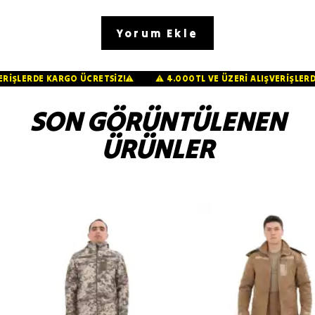
Yorum Ekle
LIŞVERİŞLERDE KARGO ÜCRETSİZ!⚠️
⚠️ 4.000TL VE ÜZERİ ALIŞVERİŞ
SON GÖRÜNTÜLENEN
ÜRÜNLER