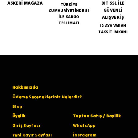
ASKERİ MAĞAZA
BIT SSL İLE
TÜRKİYE
GÜVENLİ
CUMHURİYETİNDE 81
İLE KARGO
ALIŞVERİŞ
TESLİMATI
12 AYA VARAN
TAKSİT İMKANI
Hakkımızda
Ödeme Seçenekleriniz Nelerdir?
Blog
Üyelik
Toptan Satış / Bayilik
Giriş Sayfası
WhatsApp
Yeni Kayıt Sayfası
İnstagram