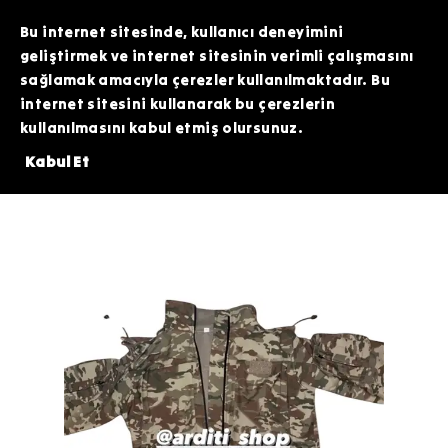
TOPTAN SİPARİŞLERİNİZDE ÖZEL FİYATLAR VE KAMPANYALAR İÇİN WHATSAPP
HATTIMIZDAN BİZİMLE İLETİŞİME GEÇEBİLİRSİNİZ. SİZE EN İYİ FIRSATLARI
Bu internet sitesinde, kullanıcı deneyimini
SUNMAK İÇİN BURADAYIZ!
geliştirmek ve internet sitesinin verimli çalışmasını
sağlamak amacıyla çerezler kullanılmaktadır. Bu
internet sitesini kullanarak bu çerezlerin
kullanılmasını kabul etmiş olursunuz.
E ÜZERİNDE 200 TL DEĞERİNDEKİ ARDİTİ TACTİCAL SİLİKON PATCH HEDİY
Kabul Et
Giyim
Softshell