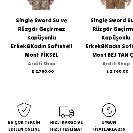
Single Sword Su ve
Single Sword S
Rüzgâr Geçirmez
Rüzgâr Geçir
Kapüşonlu
Kapüşonlu
Erkek&Kadın Softshell
Erkek&Kadın Soft
Mont PİKSEL
Mont BEJ TAN 
Arditi Shop
Arditi Shop
₺ 2,760.00
₺ 2,760.00
EN ÇOK TERCİH
HIZLI KARGO VE
UYGUN
EDİLEN ONLİNE
HIZLI TESLİMAT
FİYATLARLA 256