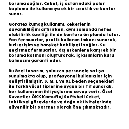
koruma sağlar. Ceket, iç astarındaki polar
kaplama ile kullanıcıya ek bir sıcaklık ve konfor
sunar.
Goratex kumaş kullanımı, ceketlerin
dayanıklılığını artırırken, aynı zamanda nefes
alabilirlik özelliği ile de konforu ön planda tutar.
Yan fermuarlar, pratik kullanım imkanı sunarak,
hızlı erişim ve hareket kabiliyeti sağlar. Su
geçirmez fermuarlar, dış etkenlere karşı ek bir
koruma katmanı oluşturarak, iç kısımların kuru
kalmasını garanti eder.
Bu özel tasarım, yalnızca personele satışa
sunulmakta olup, profesyonel kullanıcılar için
geliştirilmiştir. S, M, L ve XL beden seçenekleri
ile farklı vücut tiplerine uygun bir fit sunarak,
her kullanıcının ihtiyaçlarına cevap verir. Özel
Kuvvetler ÖKK Kamuflaj Softshell Ceket,
taktiksel görevlerde ve doğa aktivitelerinde
güvenilir bir partner olarak öne çıkmaktadır.