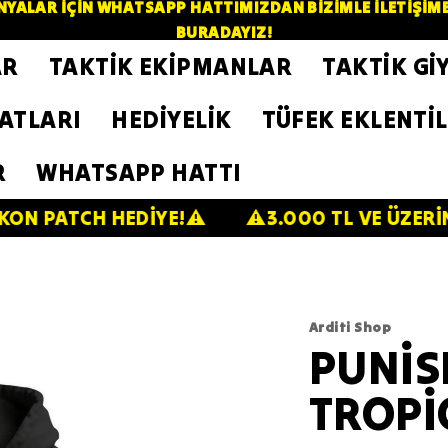
YALAR İÇİN WHATSAPP HATTIMIZDAN BİZİMLE İLETİŞİME GE
BURADAYIZ!
AR
TAKTİK EKİPMANLAR
TAKTİK Gİ
ZATLARI
HEDİYELİK
TÜFEK EKLENTİL
R
WHATSAPP HATTI
 HEDİYE!⚠️
⚠️3.000 TL VE ÜZERİNDE 200 TL
Arditi Shop
PUNİS
TROPİ