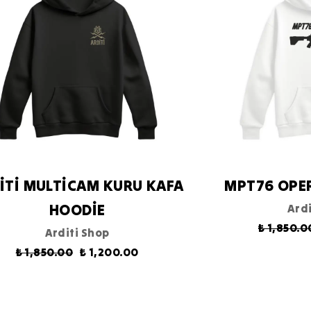
İTİ MULTİCAM KURU KAFA
MPT76 OPE
HOODİE
Ardi
₺ 1,850.0
Arditi Shop
₺ 1,850.00
₺ 1,200.00