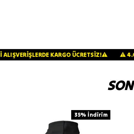
VE ÜZERİ ALIŞVERİŞLERDE KARGO ÜCRETSİZ!⚠️
SON
35% İndirim