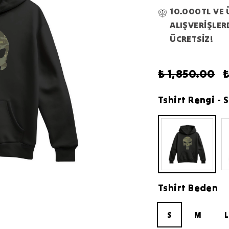
10.000TL VE 
ALIŞVERİŞLE
ÜCRETSİZ!
₺ 1,850.00
₺
Tshirt Rengi
- 
Tshirt Beden
S
M
L