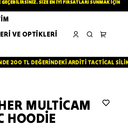
ÇEBİLİRSİNİZ. SİZE EN İYİ FIRSATLARI SUNMAK İÇİN
YİM
ERİ VE OPTİKLERİ
 DEĞERİNDEKİ ARDİTİ TACTİCAL SİLİKON PATCH 
HER MULTİCAM
C HOODİE