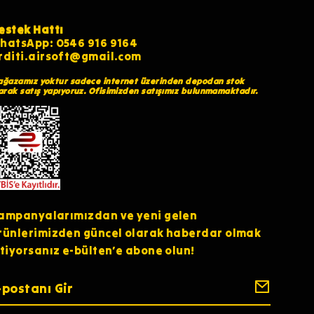
estek Hattı
hatsApp: 0546 916 9164
rditi.airsoft@gmail.com
ğazamız yoktur sadece internet üzerinden depodan stok
arak satış yapıyoruz. Ofisimizden satışımız bulunmamaktadır.
ampanyalarımızdan ve yeni gelen
rünlerimizden güncel olarak haberdar olmak
stiyorsanız e-bülten’e abone olun!