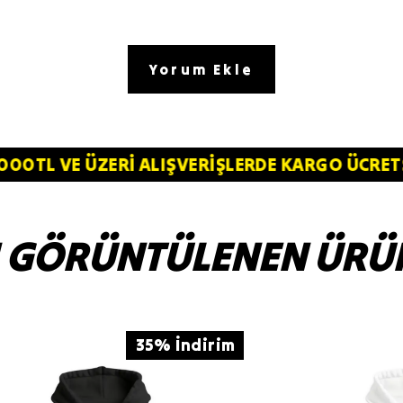
Yorum Ekle
⚠️ 4.000TL VE ÜZERİ ALIŞVERİŞLERDE KARG
 GÖRÜNTÜLENEN ÜRÜ
35% İndirim