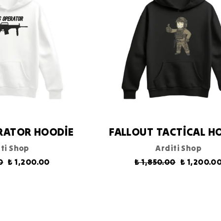
RATOR HOODİE
FALLOUT TACTİCAL H
ti Shop
Arditi Shop
0
₺ 1,200.00
₺ 1,850.00
₺ 1,200.0