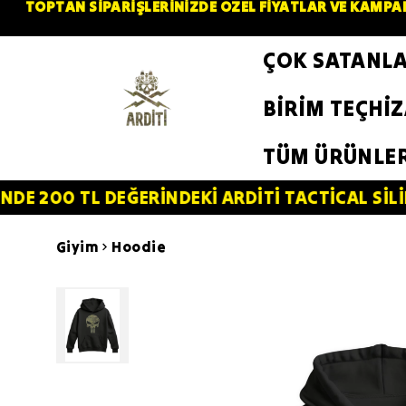
TOPTAN SİPARİŞLERİNİZDE ÖZEL FİYATLAR VE KAMPAN
ÇOK SATANL
BİRİM TEÇHİ
TÜM ÜRÜNLE
 DEĞERİNDEKİ ARDİTİ TACTİCAL SİLİKON PATCH
Giyim
Hoodie