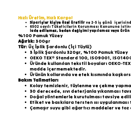
Hızlı Üretim, Hızlı Kargo!
Siparişler kişiye özel üretilir
ve 2-5 iş günü
içerisin
6502 sayılı Tüketicilerin Korunması Kanununa istinade
iade edilemez, beden değişimi yapılamaz veya ürün 
%100 Pamuk Yüzey
Ağırlık:
300gr
Tür
: Üç İplik Şardonlu (İçi Tüylü)
3 İplik Şardonlu 320gr, %100 Pamuk Yüzey
OEKO TEX® Standard 100, ISO9001, ISO1400
Üründe kullanılan tekstil boyaları OEKO-TE
madde içermemektedir.
Ürünün kollarında ve etek kısmında kaşkorse
Bakım Talimatları
Kolay temizlenir, tüylenme ve çekme yapma
30 derecede, sıvı deterjanla yıkanması tavsi
Doğal yöntemlerle kurutulması tavsiye edili
Etiket ve baskılara tersten ısı uygulanması t
Çamaşır suyu gibi ağartıcı maddeler ve toz 