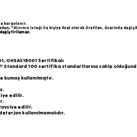
de kargolanır.
n, "Alıcının isteği ile kişiye özel olarak üretilen, üzerinde değişi
değiştirilemez.
1, OHSAS18001 Sertifikalı
X®️ Standard 100 sertifika standartlarına sahip olduğund
 kumaş kullanılmıştır.
z.
ye edilir.
r.
avsiye edilir.
deterjan kullanılmamalıdır.