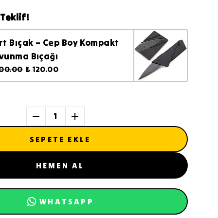
Teklif!
rt Bıçak – Cep Boy Kompakt
vunma Bıçağı
200.00
₺ 120.00
1
SEPETE EKLE
HEMEN AL
WHATSAPP