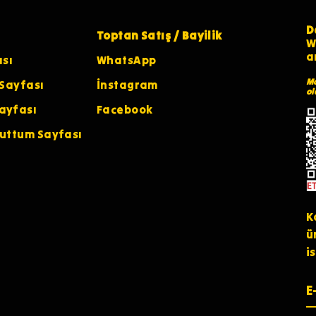
D
Toptan Satış / Bayilik
W
a
ası
WhatsApp
Ma
 Sayfası
İnstagram
ol
ayfası
Facebook
nuttum Sayfası
K
ü
i