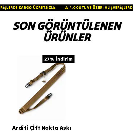
IŞVERİŞLERDE KARGO ÜCRETSİZ!⚠️
⚠️ 4.000TL VE ÜZERİ ALIŞVERİŞL
SON GÖRÜNTÜLENEN
ÜRÜNLER
27% İndirim
Arditi Çİft Nokta Askı