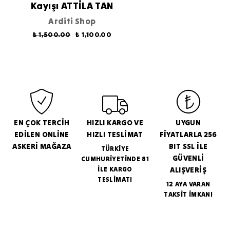
Kayışı ATTİLA TAN
Arditi Shop
₺ 1,500.00
₺ 1,100.00
EN ÇOK TERCİH
HIZLI KARGO VE
UYGUN
EDİLEN ONLİNE
HIZLI TESLİMAT
FİYATLARLA 256
ASKERİ MAĞAZA
BIT SSL İLE
TÜRKİYE
GÜVENLİ
CUMHURİYETİNDE 81
İLE KARGO
ALIŞVERİŞ
TESLİMATI
12 AYA VARAN
TAKSİT İMKANI