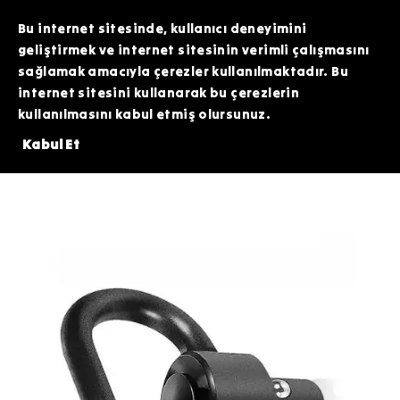
TOPTAN SİPARİŞLERİNİZDE ÖZEL FİYATLAR VE KAMPANYALAR İÇİN WHATSAPP
HATTIMIZDAN BİZİMLE İLETİŞİME GEÇEBİLİRSİNİZ. SİZE EN İYİ FIRSATLARI
Bu internet sitesinde, kullanıcı deneyimini
SUNMAK İÇİN BURADAYIZ!
geliştirmek ve internet sitesinin verimli çalışmasını
sağlamak amacıyla çerezler kullanılmaktadır. Bu
internet sitesini kullanarak bu çerezlerin
kullanılmasını kabul etmiş olursunuz.
VE ÜZERİNDE 200 TL DEĞERİNDEKİ ARDİTİ TACTİCAL SİLİKON PATCH HED
Kabul Et
Tüfek Eklentileri ve Optikler
Askı Kayış Aparatları