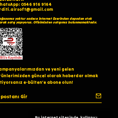
hatsApp: 0546 916 9164
rditi.airsoft@gmail.com
ğazamız yoktur sadece internet üzerinden depodan stok
arak satış yapıyoruz. Ofisimizden satışımız bulunmamaktadır.
ampanyalarımızdan ve yeni gelen
rünlerimizden güncel olarak haberdar olmak
stiyorsanız e-bülten’e abone olun!
Bu internet sitesinde, kullanıcı