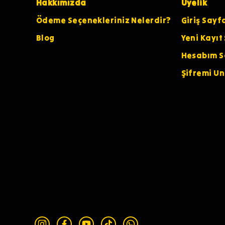
Hakkımızda
Üyelik
Ödeme Seçenekleriniz Nelerdir?
Giriş Sayf
Blog
Yeni Kayıt
Hesabım S
Şifremi U