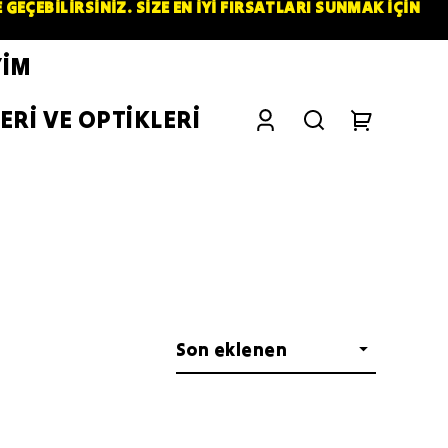
ÇEBİLİRSİNİZ. SİZE EN İYİ FIRSATLARI SUNMAK İÇİN
YİM
ERİ VE OPTİKLERİ