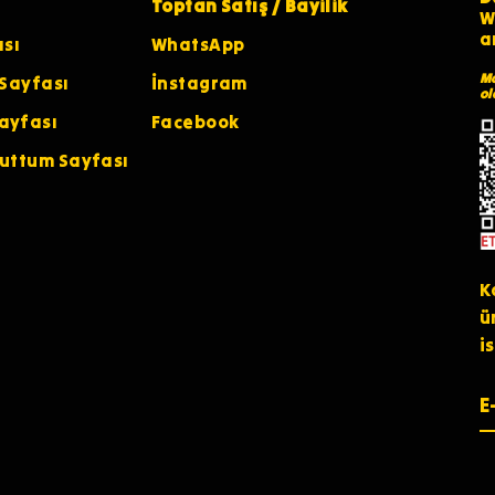
Toptan Satış / Bayilik
W
a
ası
WhatsApp
Ma
 Sayfası
İnstagram
ol
ayfası
Facebook
nuttum Sayfası
K
ü
i