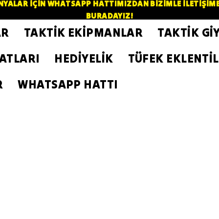
YALAR İÇİN WHATSAPP HATTIMIZDAN BİZİMLE İLETİŞİME GE
BURADAYIZ!
AR
TAKTİK EKİPMANLAR
TAKTİK Gİ
ZATLARI
HEDİYELİK
TÜFEK EKLENTİL
R
WHATSAPP HATTI