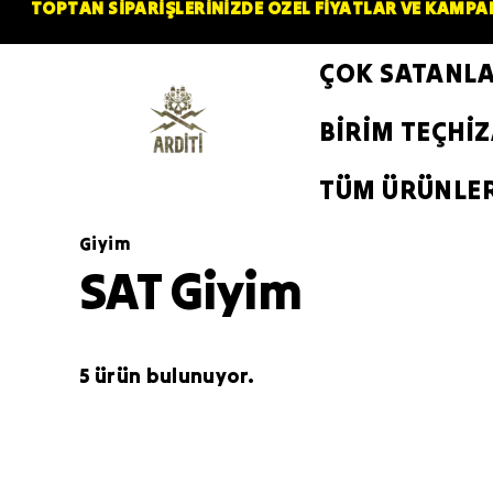
TOPTAN SİPARİŞLERİNİZDE ÖZEL FİYATLAR VE KAMPAN
ÇOK SATANL
BİRİM TEÇHİ
TÜM ÜRÜNLE
Giyim
SAT Giyim
5 ürün bulunuyor.