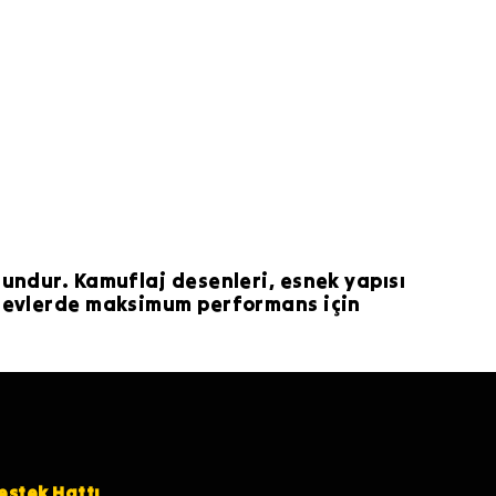
gundur. Kamuflaj desenleri, esnek yapısı
görevlerde maksimum performans için
estek Hattı