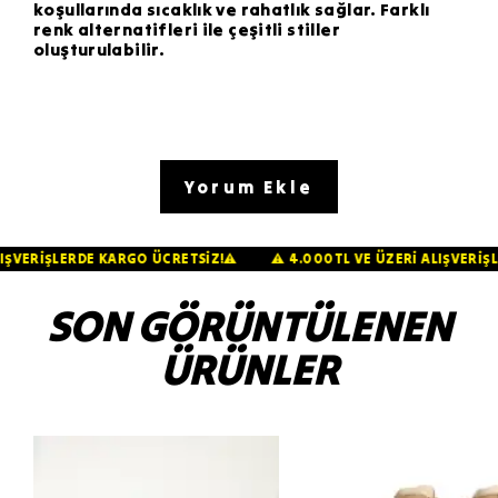
koşullarında sıcaklık ve rahatlık sağlar. Farklı
renk alternatifleri ile çeşitli stiller
oluşturulabilir.
Yorum Ekle
Rİ ALIŞVERİŞLERDE KARGO ÜCRETSİZ!⚠️
⚠️ 4.000TL VE ÜZERİ ALIŞV
SON GÖRÜNTÜLENEN
ÜRÜNLER