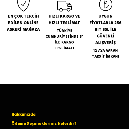
EN ÇOK TERCİH
HIZLI KARGO VE
UYGUN
EDİLEN ONLİNE
HIZLI TESLİMAT
FİYATLARLA 256
ASKERİ MAĞAZA
BIT SSL İLE
TÜRKİYE
GÜVENLİ
CUMHURİYETİNDE 81
İLE KARGO
ALIŞVERİŞ
TESLİMATI
12 AYA VARAN
TAKSİT İMKANI
Hakkımızda
Ödeme Seçenekleriniz Nelerdir?