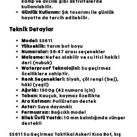
kamp ve avcılık gibi aktivitelerde
kullanılabilir.
Günlük Kullanım:
Şık tasarımı ile günlük
hayatta da tercih edilebilir.
Teknik Detaylar
Model:
SS611
Yükseklik:
Yarım bot boyu
Numaralar:
38-47 arası seçenekler
Malzeme:
Nefes alabilir ve su itici hakiki
deri (nubuk)
Waterproof Teknolojisi:
Su geçirmez
özelliklere sahiptir.
Renk Seçenekleri:
Siyah, çöl rengi (bej),
hâkî (yeşil)
Ağırlık:
1500g (42 numara için)
Taban:
Kauçuk, kaymaz özellikte
Ara Katman:
Poliüretan destek
Astar:
Suya dayanıklı
Fermuarsız:
Bağcıklı model
Bilek Üstü Yastık:
10 mm kalınlığında sünger
destekli
SS611 Su Geçirmez Taktikal Askeri Kısa Bot, kış