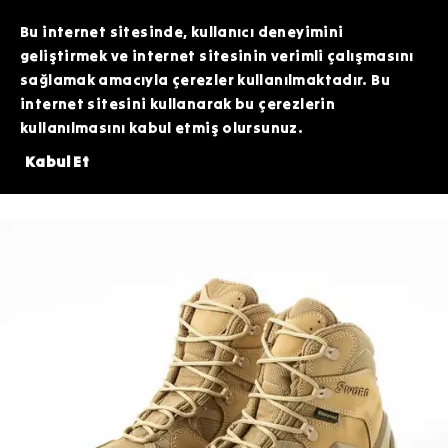
TOPTAN SİPARİŞLERİNİZDE ÖZEL FİYATLAR VE KAMPANYALAR İÇİN WHATSAPP
HATTIMIZDAN BİZİMLE İLETİŞİME GEÇEBİLİRSİNİZ. SİZE EN İYİ FIRSATLARI
Bu internet sitesinde, kullanıcı deneyimini
SUNMAK İÇİN BURADAYIZ!
geliştirmek ve internet sitesinin verimli çalışmasını
sağlamak amacıyla çerezler kullanılmaktadır. Bu
internet sitesini kullanarak bu çerezlerin
kullanılmasını kabul etmiş olursunuz.
İNDE 200 TL DEĞERİNDEKİ ARDİTİ TACTİCAL SİLİKON PATCH HEDİYE!⚠️
Kabul Et
Bot