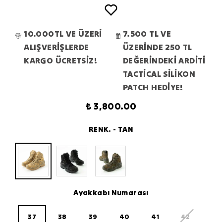
10.000TL VE ÜZERİ
7.500 TL VE
ALIŞVERİŞLERDE
ÜZERİNDE 250 TL
KARGO ÜCRETSİZ!
DEĞERİNDEKİ ARDİTİ
TACTİCAL SİLİKON
PATCH HEDİYE!
₺ 3,800.00
RENK.
- TAN
Ayakkabı Numarası
37
38
39
40
41
42