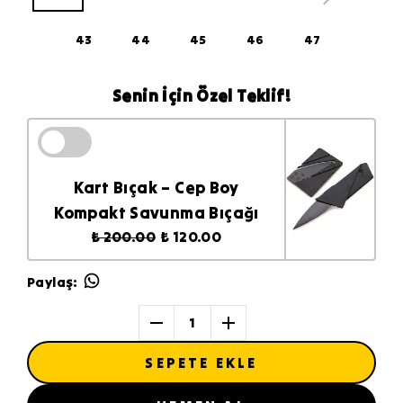
43
44
45
46
47
Senin İçin Özel Teklif!
Kart Bıçak – Cep Boy
Kompakt Savunma Bıçağı
₺ 200.00
₺ 120.00
Paylaş
:
1
SEPETE EKLE