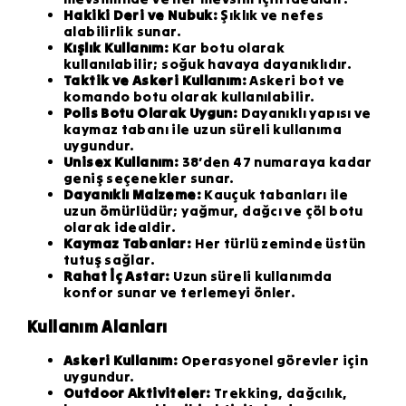
Hakiki Deri ve Nubuk:
Şıklık ve nefes
alabilirlik sunar.
Kışlık Kullanım:
Kar botu olarak
kullanılabilir; soğuk havaya dayanıklıdır.
Taktik ve Askeri Kullanım:
Askeri bot ve
komando botu olarak kullanılabilir.
Polis Botu Olarak Uygun:
Dayanıklı yapısı ve
kaymaz tabanı ile uzun süreli kullanıma
uygundur.
Unisex Kullanım:
38’den 47 numaraya kadar
geniş seçenekler sunar.
Dayanıklı Malzeme:
Kauçuk tabanları ile
uzun ömürlüdür; yağmur, dağcı ve çöl botu
olarak idealdir.
Kaymaz Tabanlar:
Her türlü zeminde üstün
tutuş sağlar.
Rahat İç Astar:
Uzun süreli kullanımda
konfor sunar ve terlemeyi önler.
Kullanım Alanları
Askeri Kullanım:
Operasyonel görevler için
uygundur.
Outdoor Aktiviteler:
Trekking, dağcılık,