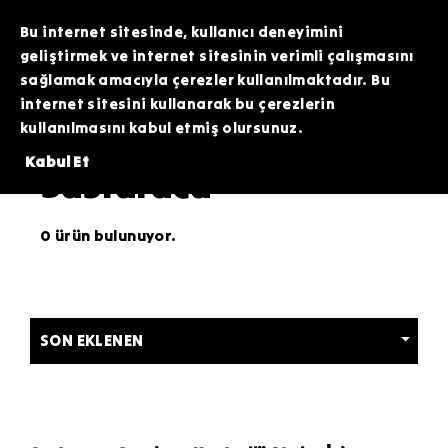
TOPTAN SİPARİŞLERİNİZDE ÖZEL FİYATLAR VE KAMPANYALAR İÇİN WHATSAPP
HATTIMIZDAN BİZİMLE İLETİŞİME GEÇEBİLİRSİNİZ. SİZE EN İYİ FIRSATLARI
Bu internet sitesinde, kullanıcı deneyimini
SUNMAK İÇİN BURADAYIZ!
geliştirmek ve internet sitesinin verimli çalışmasını
sağlamak amacıyla çerezler kullanılmaktadır. Bu
internet sitesini kullanarak bu çerezlerin
kullanılmasını kabul etmiş olursunuz.
Tüfek Eklentileri ve Optikler
Kabul Et
Susturucu
0 ürün bulunuyor.