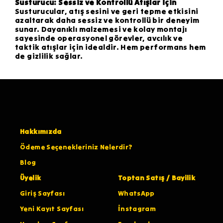
Susturucu: Sessiz ve Kontrollü Atışlar İçin
Susturucular, atış sesini ve geri tepme etkisini
azaltarak daha sessiz ve kontrollü bir deneyim
sunar. Dayanıklı malzemesi ve kolay montajı
sayesinde operasyonel görevler, avcılık ve
taktik atışlar için idealdir. Hem performans hem
de gizlilik sağlar.
Hakkımızda
Ödeme Seçenekleriniz Nelerdir?
Blog
Üyelik
Toptan Satış / Bayilik
Giriş Sayfası
WhatsApp
Yeni Kayıt Sayfası
İnstagram