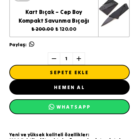
Kart Bıçak – Cep Boy
Kompakt Savunma Bıçağı
₺ 200.00
₺ 120.00
Paylaş
:
1
SEPETE EKLE
HEMEN AL
WHATSAPP
Yeni ve yüksek kaliteli özellikler: