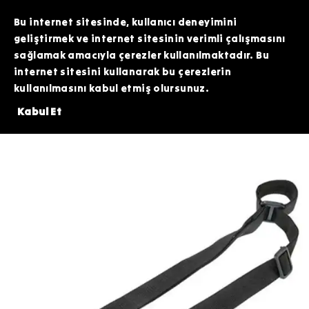
TOPTAN SİPARİŞLERİNİZDE ÖZEL FİYATLAR VE KAMPANYALAR İÇİN WHATSAPP
HATTIMIZDAN BİZİMLE İLETİŞİME GEÇEBİLİRSİNİZ. SİZE EN İYİ FIRSATLARI
Bu internet sitesinde, kullanıcı deneyimini
SUNMAK İÇİN BURADAYIZ!
geliştirmek ve internet sitesinin verimli çalışmasını
sağlamak amacıyla çerezler kullanılmaktadır. Bu
internet sitesini kullanarak bu çerezlerin
kullanılmasını kabul etmiş olursunuz.
ERİNDE 200 TL DEĞERİNDEKİ ARDİTİ TACTİCAL SİLİKON PATCH HEDİYE!⚠
Kabul Et
Taktik Ekipman
Askı Kayışı