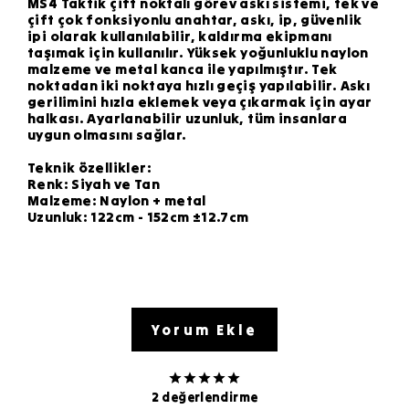
MS4 Taktik çift noktalı görev askı sistemi, tek ve
çift çok fonksiyonlu anahtar, askı, ip, güvenlik
ipi olarak kullanılabilir, kaldırma ekipmanı
taşımak için kullanılır. Yüksek yoğunluklu naylon
malzeme ve metal kanca ile yapılmıştır. Tek
noktadan iki noktaya hızlı geçiş yapılabilir. Askı
gerilimini hızla eklemek veya çıkarmak için ayar
halkası. Ayarlanabilir uzunluk, tüm insanlara
uygun olmasını sağlar.
Teknik özellikler:
Renk: Siyah ve Tan
Malzeme: Naylon + metal
Uzunluk: 122cm - 152cm ±12.7cm
Yorum Ekle
2 değerlendirme