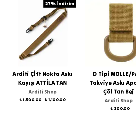
27% İndirim
Arditi Çİft Nokta Askı
D Tipi MOLLE/P
Kayışı ATTİLA TAN
Takviye Askı Ap
Çöl Tan Bej
Arditi Shop
₺ 1,500.00
₺ 1,100.00
Arditi Shop
₺ 200.00