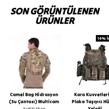
SON GÖRÜNTÜLENEN
ÜRÜNLER
16% İ
Camel Bag Hidrasyon
Kara Kuvvetler
(Su Çantası) Multicam
Plaka Taşıyıcı 
Yeleği
Arditi Shop