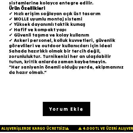
sistemlerine kolayca entegre edilir.
Ürün Özellikleri
✔ Hızlı erişim sağlayan açık üst tasarım
✔ MOLLE uyumlu montaj sistemi
✔ Yüksek dayanımlı taktik kumaş
✔ Hafif ve kompakt yapı
✔ Güvenli taşıma ve kolay kullanım
✔ Askeri personel, kolluk kuvvetleri, güvenlik
görevlileri ve outdoor kullanıcıları için ideal
Sahada hazırlıklı olmak bir tercih değil,
zorunluluktur. Turnikenizi her an ulaşılabilir
tutun, kritik anlarda zaman kaybetmeyin.
“Her saniyenin önemli olduğu yerde, ekipmanınız
da hazır olmalı.”
Yorum Ekle
ERİ ALIŞVERİŞLERDE KARGO ÜCRETSİZ!⚠️
⚠️ 4.000TL VE ÜZERİ ALI