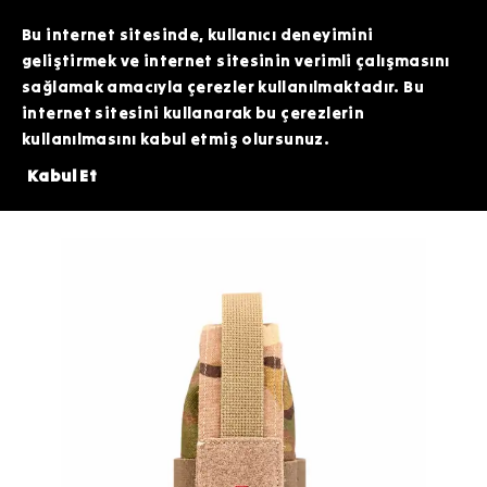
TOPTAN SİPARİŞLERİNİZDE ÖZEL FİYATLAR VE KAMPANYALAR İÇİN WHATSAPP
HATTIMIZDAN BİZİMLE İLETİŞİME GEÇEBİLİRSİNİZ. SİZE EN İYİ FIRSATLARI
Bu internet sitesinde, kullanıcı deneyimini
SUNMAK İÇİN BURADAYIZ!
geliştirmek ve internet sitesinin verimli çalışmasını
sağlamak amacıyla çerezler kullanılmaktadır. Bu
internet sitesini kullanarak bu çerezlerin
kullanılmasını kabul etmiş olursunuz.
E 200 TL DEĞERİNDEKİ ARDİTİ TACTİCAL SİLİKON PATCH HEDİYE!⚠️
Kabul Et
Kamuflaj