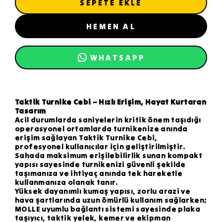
SEPETE EKLE
HEMEN AL
WHATSAPP
Taktik Turnike Cebi – Hızlı Erişim, Hayat Kurtaran
Tasarım
Acil durumlarda saniyelerin kritik önem taşıdığı
operasyonel ortamlarda turnikenize anında
erişim sağlayan Taktik Turnike Cebi,
profesyonel kullanıcılar için geliştirilmiştir.
Sahada maksimum erişilebilirlik sunan kompakt
yapısı sayesinde turnikenizi güvenli şekilde
taşımanıza ve ihtiyaç anında tek hareketle
kullanmanıza olanak tanır.
Yüksek dayanımlı kumaş yapısı, zorlu arazi ve
hava şartlarında uzun ömürlü kullanım sağlarken;
MOLLE uyumlu bağlantı sistemi sayesinde plaka
taşıyıcı, taktik yelek, kemer ve ekipman