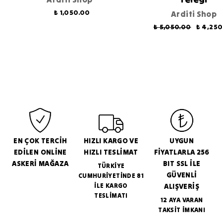
₺ 1,050.00
Arditi Shop
₺ 5,050.00
₺ 4,25
EN ÇOK TERCİH
HIZLI KARGO VE
UYGUN
EDİLEN ONLİNE
HIZLI TESLİMAT
FİYATLARLA 256
ASKERİ MAĞAZA
BIT SSL İLE
TÜRKİYE
GÜVENLİ
CUMHURİYETİNDE 81
İLE KARGO
ALIŞVERİŞ
TESLİMATI
12 AYA VARAN
TAKSİT İMKANI