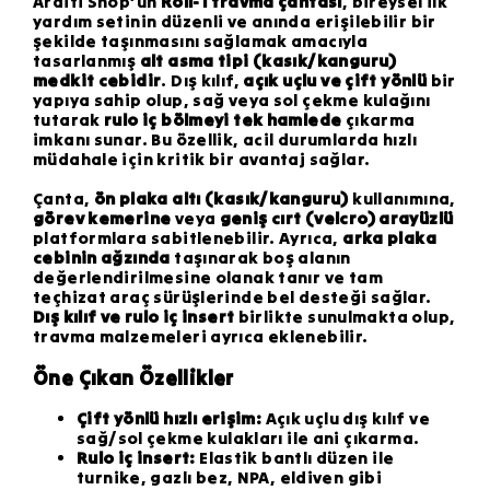
Arditi Shop’un
Roll-1 travma çantası
, bireysel ilk
yardım setinin düzenli ve anında erişilebilir bir
şekilde taşınmasını sağlamak amacıyla
tasarlanmış
alt asma tipi (kasık/kanguru)
medkit cebidir
. Dış kılıf,
açık uçlu ve çift yönlü
bir
yapıya sahip olup, sağ veya sol çekme kulağını
tutarak
rulo iç bölmeyi tek hamlede
çıkarma
imkanı sunar. Bu özellik, acil durumlarda hızlı
müdahale için kritik bir avantaj sağlar.
Çanta,
ön plaka altı (kasık/kanguru)
kullanımına,
görev kemerine
veya
geniş cırt (velcro) arayüzlü
platformlara sabitlenebilir. Ayrıca,
arka plaka
cebinin ağzında
taşınarak boş alanın
değerlendirilmesine olanak tanır ve tam
teçhizat araç sürüşlerinde bel desteği sağlar.
Dış kılıf ve rulo iç insert
birlikte sunulmakta olup,
travma malzemeleri ayrıca eklenebilir.
Öne Çıkan Özellikler
Çift yönlü hızlı erişim:
Açık uçlu dış kılıf ve
sağ/sol çekme kulakları ile ani çıkarma.
Rulo iç insert:
Elastik bantlı düzen ile
turnike, gazlı bez, NPA, eldiven gibi