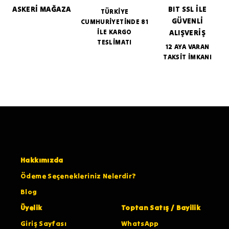
ASKERİ MAĞAZA
BIT SSL İLE
TÜRKİYE
GÜVENLİ
CUMHURİYETİNDE 81
İLE KARGO
ALIŞVERİŞ
TESLİMATI
12 AYA VARAN
TAKSİT İMKANI
Hakkımızda
Ödeme Seçenekleriniz Nelerdir?
Blog
Üyelik
Toptan Satış / Bayilik
Giriş Sayfası
WhatsApp