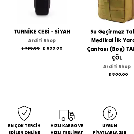
TURNİKE CEBİ - SİYAH
Su Geçirmez Ta
Medikal İlk Ya
Arditi Shop
Çantası (Boş) TA
₺ 750.00
₺ 600.00
ÇÖL
Arditi Shop
₺ 800.00
EN ÇOK TERCİH
HIZLI KARGO VE
UYGUN
EDİLEN ONLİNE
HIZLI TESLİMAT
FİYATLARLA 256