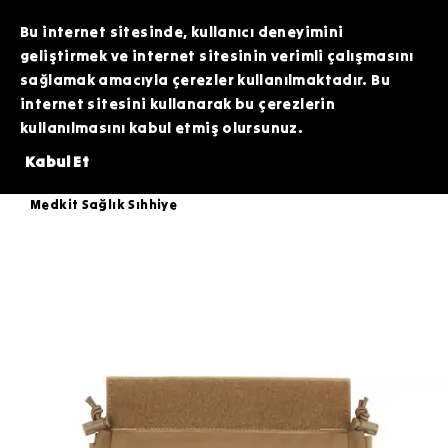
TOPTAN SİPARİŞLERİNİZDE ÖZEL FİYATLAR VE KAMPANYALAR İÇİN WHATSAPP
HATTIMIZDAN BİZİMLE İLETİŞİME GEÇEBİLİRSİNİZ. SİZE EN İYİ FIRSATLARI
Bu internet sitesinde, kullanıcı deneyimini
SUNMAK İÇİN BURADAYIZ!
geliştirmek ve internet sitesinin verimli çalışmasını
sağlamak amacıyla çerezler kullanılmaktadır. Bu
internet sitesini kullanarak bu çerezlerin
kullanılmasını kabul etmiş olursunuz.
ÜZERİNDE 200 TL DEĞERİNDEKİ ARDİTİ TACTİCAL SİLİKON PATCH HEDİYE
Kabul Et
Taktik Ekipman
Cepler/Pouchlar
Medkit Sağlık Sıhhiye