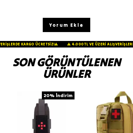
Yorum Ekle
ALIŞVERİŞLERDE KARGO ÜCRETSİZ!⚠️
⚠️ 4.000TL VE ÜZERİ ALIŞVERİ
SON GÖRÜNTÜLENEN
ÜRÜNLER
20% İndirim