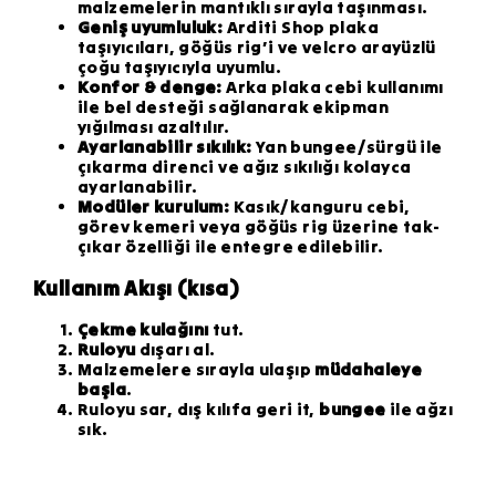
malzemelerin mantıklı sırayla taşınması.
Geniş uyumluluk:
Arditi Shop plaka
taşıyıcıları, göğüs rig’i ve velcro arayüzlü
çoğu taşıyıcıyla uyumlu.
Konfor & denge:
Arka plaka cebi kullanımı
ile bel desteği sağlanarak ekipman
yığılması azaltılır.
Ayarlanabilir sıkılık:
Yan bungee/sürgü ile
çıkarma direnci ve ağız sıkılığı kolayca
ayarlanabilir.
Modüler kurulum:
Kasık/kanguru cebi,
görev kemeri veya göğüs rig üzerine tak-
çıkar özelliği ile entegre edilebilir.
Kullanım Akışı (kısa)
Çekme kulağını
tut.
Ruloyu
dışarı al.
Malzemelere sırayla ulaşıp
müdahaleye
başla
.
Ruloyu sar, dış kılıfa geri it,
bungee
ile ağzı
sık.