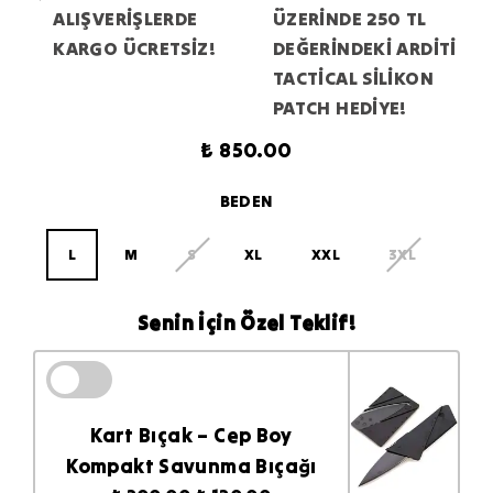
ALIŞVERİŞLERDE
ÜZERİNDE 250 TL
KARGO ÜCRETSİZ!
DEĞERİNDEKİ ARDİTİ
TACTİCAL SİLİKON
PATCH HEDİYE!
₺ 850.00
BEDEN
L
M
S
XL
XXL
3XL
Senin İçin Özel Teklif!
Kart Bıçak – Cep Boy
Kompakt Savunma Bıçağı