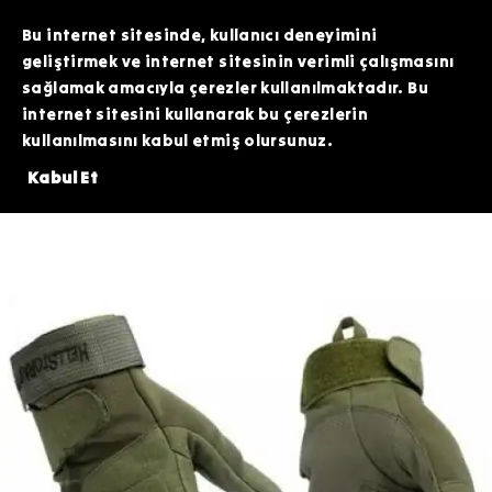
TOPTAN SİPARİŞLERİNİZDE ÖZEL FİYATLAR VE KAMPANYALAR İÇİN WHATSAPP
HATTIMIZDAN BİZİMLE İLETİŞİME GEÇEBİLİRSİNİZ. SİZE EN İYİ FIRSATLARI
Bu internet sitesinde, kullanıcı deneyimini
SUNMAK İÇİN BURADAYIZ!
geliştirmek ve internet sitesinin verimli çalışmasını
sağlamak amacıyla çerezler kullanılmaktadır. Bu
internet sitesini kullanarak bu çerezlerin
kullanılmasını kabul etmiş olursunuz.
0 TL DEĞERİNDEKİ ARDİTİ TACTİCAL SİLİKON PATCH HEDİYE!⚠️
⚠️3.
Kabul Et
Haki