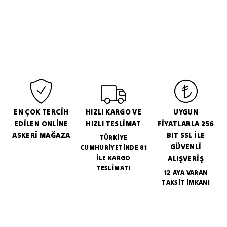
EN ÇOK TERCİH
HIZLI KARGO VE
UYGUN
EDİLEN ONLİNE
HIZLI TESLİMAT
FİYATLARLA 256
ASKERİ MAĞAZA
BIT SSL İLE
TÜRKİYE
GÜVENLİ
CUMHURİYETİNDE 81
İLE KARGO
ALIŞVERİŞ
TESLİMATI
12 AYA VARAN
TAKSİT İMKANI