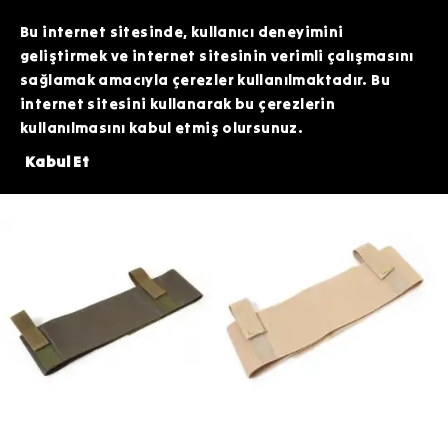
TOPTAN SİPARİŞLERİNİZDE ÖZEL FİYATLAR VE KAMPANYALAR İÇİN WHATSAPP
HATTIMIZDAN BİZİMLE İLETİŞİME GEÇEBİLİRSİNİZ. SİZE EN İYİ FIRSATLARI
Bu internet sitesinde, kullanıcı deneyimini
SUNMAK İÇİN BURADAYIZ!
geliştirmek ve internet sitesinin verimli çalışmasını
sağlamak amacıyla çerezler kullanılmaktadır. Bu
internet sitesini kullanarak bu çerezlerin
kullanılmasını kabul etmiş olursunuz.
L VE ÜZERİNDE 200 TL DEĞERİNDEKİ ARDİTİ TACTİCAL SİLİKON PATCH H
Kabul Et
Haki