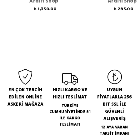
Arditi Shop
Arditi Shop
₺ 1,350.00
₺ 285.00
EN ÇOK TERCİH
HIZLI KARGO VE
UYGUN
EDİLEN ONLİNE
HIZLI TESLİMAT
FİYATLARLA 256
ASKERİ MAĞAZA
BIT SSL İLE
TÜRKİYE
GÜVENLİ
CUMHURİYETİNDE 81
İLE KARGO
ALIŞVERİŞ
TESLİMATI
12 AYA VARAN
TAKSİT İMKANI