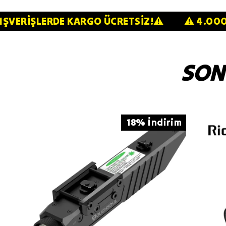
ÜZERİ ALIŞVERİŞLERDE KARGO ÜCRETSİZ!⚠️
⚠
SON
18% İndirim