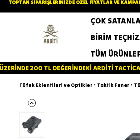
TOPTAN SİPARİŞLERİNİZDE ÖZEL FİYATLAR VE KAMPAN
ÇOK SATANL
BİRİM TEÇHİ
TÜM ÜRÜNLE
200 TL DEĞERİNDEKİ ARDİTİ TACTİCAL SİLİKON 
Tüfek Eklentileri ve Optikler
Taktik Fener
Tü