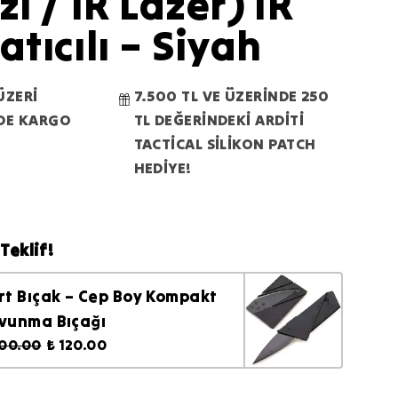
zı / IR Lazer) IR
atıcılı – Siyah
ÜZERİ
7.500 TL VE ÜZERİNDE 250
RDE KARGO
TL DEĞERİNDEKİ ARDİTİ
TACTİCAL SİLİKON PATCH
HEDİYE!
Teklif!
rt Bıçak – Cep Boy Kompakt
vunma Bıçağı
200.00
₺ 120.00