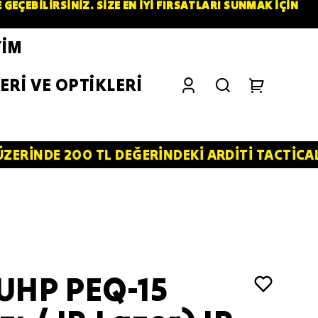
ÇEBİLİRSİNİZ. SİZE EN İYİ FIRSATLARI SUNMAK İÇİN
YİM
ERİ VE OPTİKLERİ
00 TL DEĞERİNDEKİ ARDİTİ TACTİCAL SİLİKON P
 UHP PEQ-15