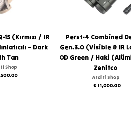
-15 (Kırmızı / IR
Perst-4 Combined D
ınlatıcılı – Dark
Gen.3.0 (Visible & IR L
th Tan
OD Green / Haki (Alü
Zenitco
ti Shop
6,500.00
Arditi Shop
₺ 11,000.00