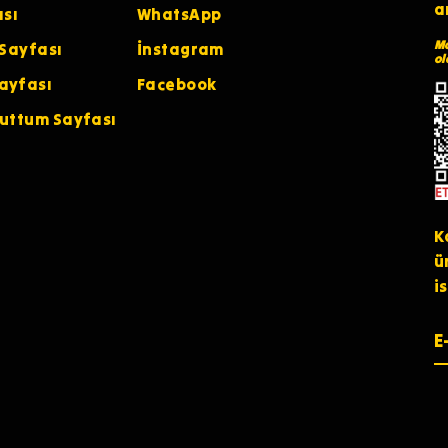
a
ası
WhatsApp
Ma
 Sayfası
İnstagram
ol
ayfası
Facebook
nuttum Sayfası
K
ü
i