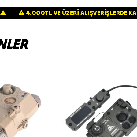
RETSİZ!⚠️
⚠️ 4.000TL VE ÜZERİ ALIŞVERİŞ
NLER