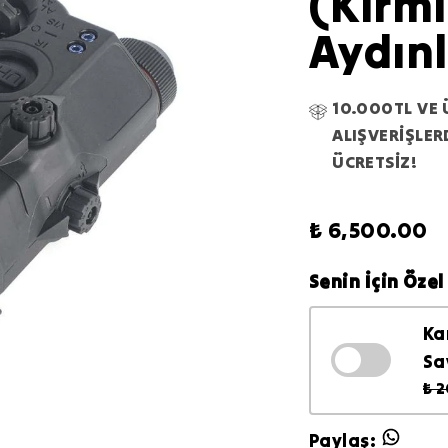
(Kırmı
Aydınl
10.000TL VE 
ALIŞVERİŞLE
ÜCRETSİZ!
₺ 6,500.00
Senin İçin Özel 
Ka
Sa
₺ 
Paylaş
: