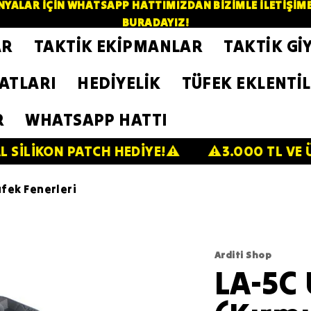
YALAR İÇİN WHATSAPP HATTIMIZDAN BİZİMLE İLETİŞİME GE
BURADAYIZ!
AR
TAKTİK EKİPMANLAR
TAKTİK Gİ
ZATLARI
HEDİYELİK
TÜFEK EKLENTİL
R
WHATSAPP HATTI
PATCH HEDİYE!⚠️
⚠️3.000 TL VE ÜZERİNDE 2
fek Fenerleri
Arditi Shop
LA-5C