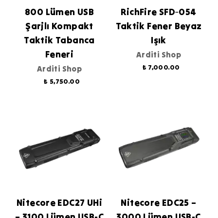
800 Lümen USB
RichFire SFD‑054
Şarjlı Kompakt
Taktik Fener Beyaz
Taktik Tabanca
Işık
Feneri
Arditi Shop
₺ 7,000.00
Arditi Shop
₺ 5,750.00
Nitecore EDC27 UHi
Nitecore EDC25 –
– 3100 Lümen USB-C
3000 Lümen USB-C