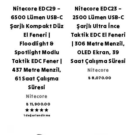
Nitecore EDC29 –
Nitecore EDC23 –
6500 Lümen USB-C
2500 Lümen USB-C
Şarjlı Kompakt Düz
Şarjlı Ultra İnce
El Feneri |
Taktik EDC El Feneri
Floodlight &
| 306 Metre Menzil,
Spotlight Modlu
OLED Ekran, 39
Taktik EDC Fener |
Saat Çalışma Süresi
437 Metre Menzil,
Nitecore
61 Saat Çalışma
₺ 8,070.00
Süresi
Nitecore
₺ 11,900.00
1 değerlendirme