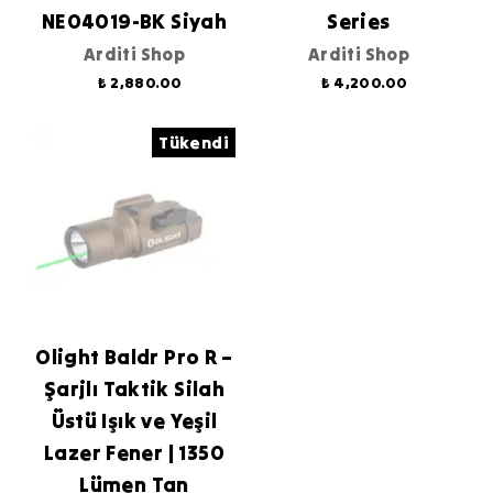
NE04019-BK Siyah
Series
Arditi Shop
Arditi Shop
₺ 2,880.00
₺ 4,200.00
Tükendi
Olight Baldr Pro R –
Şarjlı Taktik Silah
Üstü Işık ve Yeşil
Lazer Fener | 1350
Lümen Tan