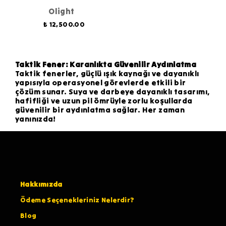
Olight
₺ 12,500.00
Taktik Fener: Karanlıkta Güvenilir Aydınlatma
Taktik fenerler, güçlü ışık kaynağı ve dayanıklı
yapısıyla operasyonel görevlerde etkili bir
çözüm sunar. Suya ve darbeye dayanıklı tasarımı,
hafifliği ve uzun pil ömrüyle zorlu koşullarda
güvenilir bir aydınlatma sağlar. Her zaman
yanınızda!
Hakkımızda
Ödeme Seçenekleriniz Nelerdir?
Blog