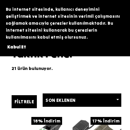
TOPTAN SİPARİŞLERİNİZDE ÖZEL FİYATLAR VE KAMPANYALAR İÇİN WHATSAPP
HATTIMIZDAN BİZİMLE İLETİŞİME GEÇEBİLİRSİNİZ. SİZE EN İYİ FIRSATLARI
Bu internet sitesinde, kullanıcı deneyimini
SUNMAK İÇİN BURADAYIZ!
geliştirmek ve internet sitesinin verimli çalışmasını
sağlamak amacıyla çerezler kullanılmaktadır. Bu
internet sitesini kullanarak bu çerezlerin
kullanılmasını kabul etmiş olursunuz.
Tüfek Eklentileri ve Optikler
Kabul Et
Taktik Fener
21 ürün bulunuyor.
FILTRELE
18% İndirim
17% İndirim