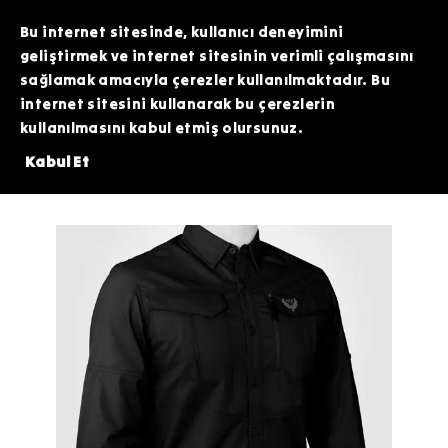
TOPTAN SİPARİŞLERİNİZDE ÖZEL FİYATLAR VE KAMPANYALAR İÇİN WHATSAPP
HATTIMIZDAN BİZİMLE İLETİŞİME GEÇEBİLİRSİNİZ. SİZE EN İYİ FIRSATLARI
Bu internet sitesinde, kullanıcı deneyimini
SUNMAK İÇİN BURADAYIZ!
geliştirmek ve internet sitesinin verimli çalışmasını
sağlamak amacıyla çerezler kullanılmaktadır. Bu
internet sitesini kullanarak bu çerezlerin
kullanılmasını kabul etmiş olursunuz.
ZERİNDE 200 TL DEĞERİNDEKİ ARDİTİ TACTİCAL SİLİKON PATCH HEDİYE!
Kabul Et
Giyim
Gömlek