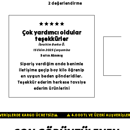
2 değerlendirme
Çok yardımcı oldular
teşekkürler
İbrahim Berke
Ö.
15 Ekim 2025 Çarşamba
Satın Alınmış
Sipariş verdiğim anda benimle
iletişime geçip boy kilo öğrenip
en uygun beden gönderidiler.
Teşekkür ederim herkese tavsiye
ederim ürünlerini
ALIŞVERİŞLERDE KARGO ÜCRETSİZ!⚠️
⚠️ 4.000TL VE ÜZERİ ALIŞVER