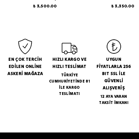
₺ 3,500.00
₺ 3,350.00
EN ÇOK TERCİH
HIZLI KARGO VE
UYGUN
EDİLEN ONLİNE
HIZLI TESLİMAT
FİYATLARLA 256
ASKERİ MAĞAZA
BIT SSL İLE
TÜRKİYE
GÜVENLİ
CUMHURİYETİNDE 81
İLE KARGO
ALIŞVERİŞ
TESLİMATI
12 AYA VARAN
TAKSİT İMKANI