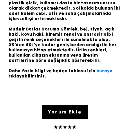
plastik elcik, kullanıcı dostu bir tasarım unsuru
olarak dikkat çekmektedir. Sol kolda bulunan iki
adet kalem cebi, ofis ve saha çalışmalarında
işlevselliği artırmaktadır.
Mudeir Barlas Koruma Gömlek, bej, siyah, açık
haki, koyu haki, kiremit rengi ve antrasit gibi
çeşitli renk seçenekleri ile sunulmakta olup,
XS’den 4XL’ye kadar geniş beden aralığı ile her
kullanıcıya hitap etmektedir. Ürün renkleri,
kullanılan cihazın ekranına veya üretim
partilerine göre değişiklik gösterebilir.
Daha fazla bilgi ve beden tablosu için
buraya
tıklayabilirsiniz.
Yorum Ekle