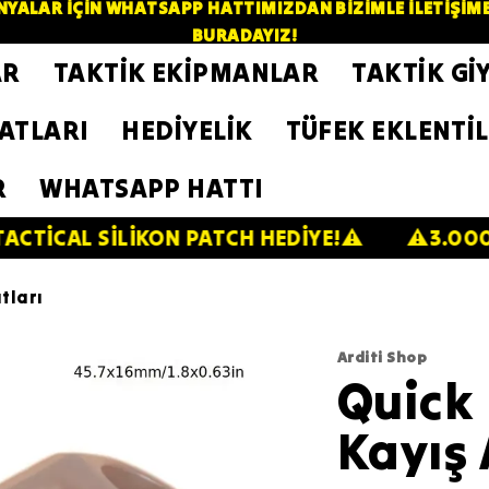
YALAR İÇİN WHATSAPP HATTIMIZDAN BİZİMLE İLETİŞİME GE
BURADAYIZ!
AR
TAKTİK EKİPMANLAR
TAKTİK Gİ
ZATLARI
HEDİYELİK
TÜFEK EKLENTİL
R
WHATSAPP HATTI
SİLİKON PATCH HEDİYE!⚠️
⚠️3.000 TL VE ÜZ
tları
Arditi Shop
Quick
Kayış 