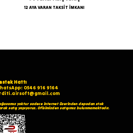
12 AYA VARAN TAKSİT İMKANI
estek Hattı
hatsApp: 0546 916 9164
rditi.airsoft@gmail.com
ğazamız yoktur sadece internet üzerinden depodan stok
arak satış yapıyoruz. Ofisimizden satışımız bulunmamaktadır.