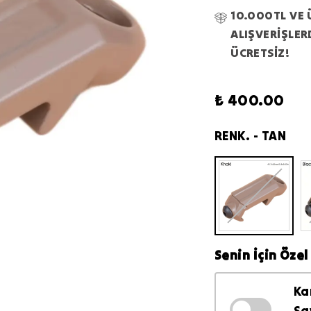
10.000TL VE 
ALIŞVERİŞLE
ÜCRETSİZ!
₺ 400.00
RENK.
- TAN
Senin İçin Özel 
Ka
Sa