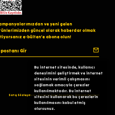
ampanyalarımızdan ve yeni gelen
rünlerimizden güncel olarak haberdar olmak
stiyorsanız e-bülten’e abone olun!
Bu internet sitesinde, kullanıcı
deneyimini geliştirmek ve internet
sitesinin verimli çalışmasını
sağlamak amacıyla çerezler
kullanılmaktadır. Bu internet
Satış Sözleşmesi
İptal ve İade Koşulları
İletişim Bilgileri
sitesini kullanarak bu çerezlerin
kullanılmasını kabul etmiş
olursunuz.