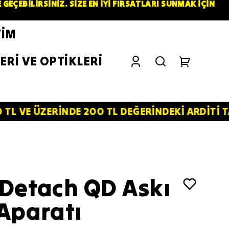
ÇEBİLİRSİNİZ. SİZE EN İYİ FIRSATLARI SUNMAK İÇİN
YİM
ERİ VE OPTİKLERİ
ERİNDE 200 TL DEĞERİNDEKİ ARDİTİ TACTİCAL S
 Detach QD Askı
Aparatı