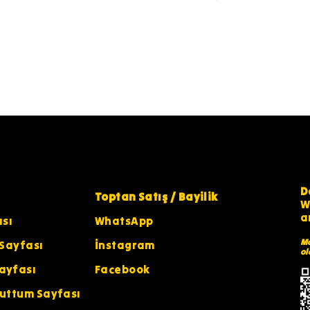
D
Toptan Satış / Bayilik
W
a
ası
WhatsApp
Ma
 Sayfası
İnstagram
ol
ayfası
Facebook
nuttum Sayfası