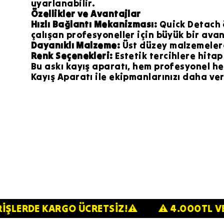
uyarlanabilir.
Özellikler ve Avantajlar
Hızlı Bağlantı Mekanizması:
Quick Detach ö
çalışan profesyoneller için büyük bir ava
Dayanıklı Malzeme:
Üst düzey malzemelerd
Renk Seçenekleri:
Estetik tercihlere hita
Bu askı kayış aparatı, hem profesyonel he
Kayış Aparatı ile ekipmanlarınızı daha ver
 ALIŞVERİŞLERDE KARGO ÜCRETSİZ!⚠️
⚠️ 4.0