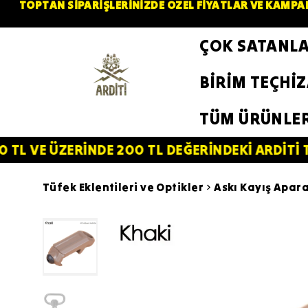
TOPTAN SİPARİŞLERİNİZDE ÖZEL FİYATLAR VE KAMPAN
ÇOK SATANL
BİRİM TEÇHİ
TÜM ÜRÜNLE
ERİNDE 200 TL DEĞERİNDEKİ ARDİTİ TACTİCAL 
Tüfek Eklentileri ve Optikler
Askı Kayış Apara