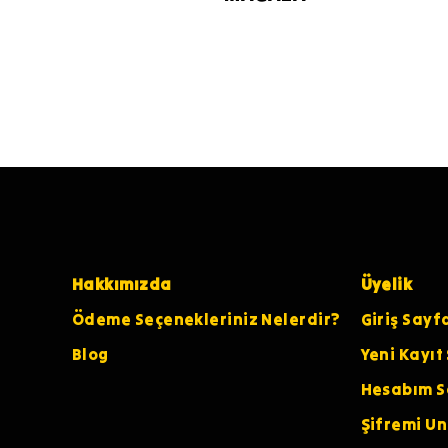
Hakkımızda
Üyelik
Ödeme Seçenekleriniz Nelerdir?
Giriş Sayf
Blog
Yeni Kayıt
Hesabım S
Şifremi U