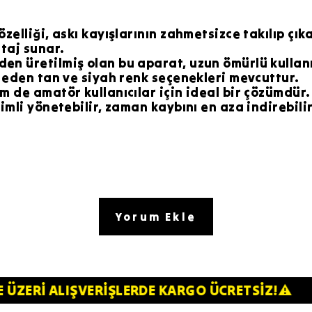
zelliği, askı kayışlarının zahmetsizce takılıp çı
ntaj sunar.
en üretilmiş olan bu aparat, uzun ömürlü kullan
p eden tan ve siyah renk seçenekleri mevcuttur.
m de amatör kullanıcılar için ideal bir çözümdür
imli yönetebilir, zaman kaybını en aza indirebilir
Yorum Ekle
00TL VE ÜZERİ ALIŞVERİŞLERDE KARGO ÜCRETSİ