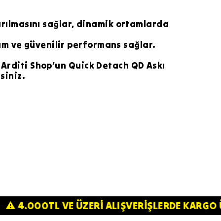
karılmasını sağlar, dinamik ortamlarda
ım ve güvenilir performans sağlar.
. Arditi Shop’un Quick Detach QD Askı
siniz.
Z!⚠️
⚠️ 4.000TL VE ÜZERİ ALIŞVERİŞLERDE