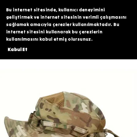
TOPTAN SİPARİŞLERİNİZDE ÖZEL FİYATLAR VE KAMPANYALAR İÇİN WHATSAPP
HATTIMIZDAN BİZİMLE İLETİŞİME GEÇEBİLİRSİNİZ. SİZE EN İYİ FIRSATLARI
Bu internet sitesinde, kullanıcı deneyimini
SUNMAK İÇİN BURADAYIZ!
geliştirmek ve internet sitesinin verimli çalışmasını
sağlamak amacıyla çerezler kullanılmaktadır. Bu
internet sitesini kullanarak bu çerezlerin
kullanılmasını kabul etmiş olursunuz.
Tİ TACTİCAL SİLİKON PATCH HEDİYE!⚠️
⚠️3.000 TL VE ÜZERİNDE 20
Kabul Et
Giyim
Şapka