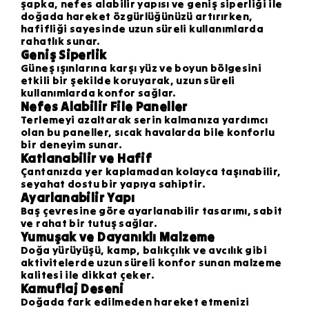
şapka, nefes alabilir yapısı ve geniş siperliği ile
doğada hareket özgürlüğünüzü artırırken,
hafifliği sayesinde uzun süreli kullanımlarda
rahatlık sunar.
Geniş Siperlik
Güneş ışınlarına karşı yüz ve boyun bölgesini
etkili bir şekilde koruyarak, uzun süreli
kullanımlarda konfor sağlar.
Nefes Alabilir File Paneller
Terlemeyi azaltarak serin kalmanıza yardımcı
olan bu paneller, sıcak havalarda bile konforlu
bir deneyim sunar.
Katlanabilir ve Hafif
Çantanızda yer kaplamadan kolayca taşınabilir,
seyahat dostu bir yapıya sahiptir.
Ayarlanabilir Yapı
Baş çevresine göre ayarlanabilir tasarımı, sabit
ve rahat bir tutuş sağlar.
Yumuşak ve Dayanıklı Malzeme
Doğa yürüyüşü, kamp, balıkçılık ve avcılık gibi
aktivitelerde uzun süreli konfor sunan malzeme
kalitesi ile dikkat çeker.
Kamuflaj Deseni
Doğada fark edilmeden hareket etmenizi