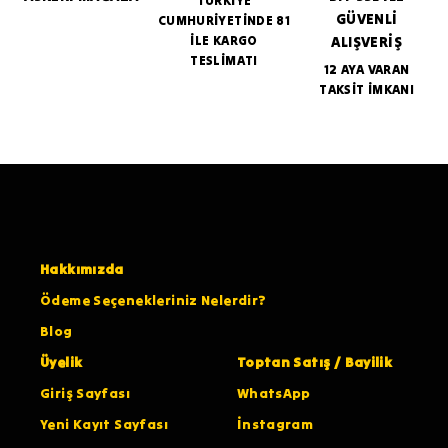
GÜVENLİ
CUMHURİYETİNDE 81
İLE KARGO
ALIŞVERİŞ
TESLİMATI
12 AYA VARAN
TAKSİT İMKANI
Hakkımızda
Ödeme Seçenekleriniz Nelerdir?
Blog
Üyelik
Toptan Satış / Bayilik
Giriş Sayfası
WhatsApp
Yeni Kayıt Sayfası
İnstagram