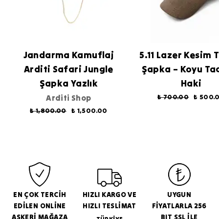
Jandarma Kamuflaj
5.11 Lazer Kesim 
Arditi Safari Jungle
Şapka – Koyu Tac
Şapka Yazlık
Haki
Arditi Shop
₺ 700.00
₺ 500.
₺ 1,800.00
₺ 1,500.00
EN ÇOK TERCİH
HIZLI KARGO VE
UYGUN
EDİLEN ONLİNE
HIZLI TESLİMAT
FİYATLARLA 256
ASKERİ MAĞAZA
BIT SSL İLE
TÜRKİYE