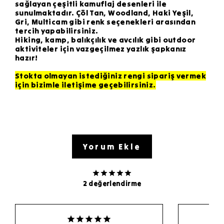
sağlayan çeşitli kamuflaj desenleri ile
sunulmaktadır. Çöl Tan, Woodland, Haki Yeşil,
Gri, Multicam gibi renk seçenekleri arasından
tercih yapabilirsiniz.
Hiking, kamp, balıkçılık ve avcılık gibi outdoor
aktiviteler için vazgeçilmez yazlık şapkanız
hazır!
Stokta olmayan istediğiniz rengi sipariş vermek
için bizimle iletişime geçebilirsiniz.
Yorum Ekle
2 değerlendirme