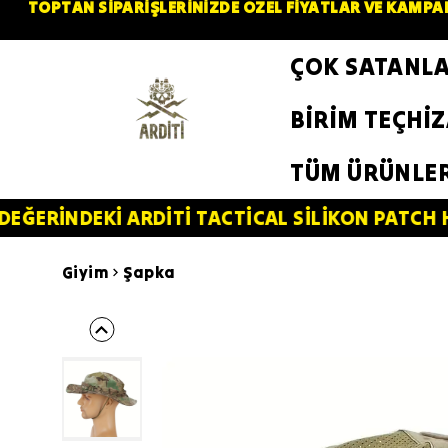
TOPTAN SİPARİŞLERİNİZDE ÖZEL FİYATLAR VE KAMPAN
ÇOK SATANL
BİRİM TEÇHİ
TÜM ÜRÜNLE
İ ARDİTİ TACTİCAL SİLİKON PATCH HEDİYE!⚠️
Giyim
Şapka