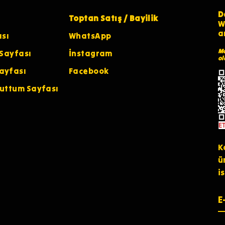
D
Toptan Satış / Bayilik
W
a
ası
WhatsApp
Ma
 Sayfası
İnstagram
ol
ayfası
Facebook
nuttum Sayfası
K
ü
i