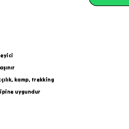
leyici
aşınır
kçılık, kamp, trekking
tipine uygundur