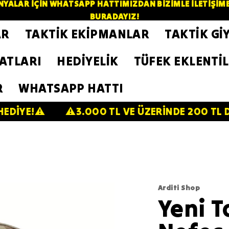
YALAR İÇİN WHATSAPP HATTIMIZDAN BİZİMLE İLETİŞİME GE
BURADAYIZ!
AR
TAKTİK EKİPMANLAR
TAKTİK Gİ
ZATLARI
HEDİYELİK
TÜFEK EKLENTİL
R
WHATSAPP HATTI
⚠️3.000 TL VE ÜZERİNDE 200 TL DEĞERİNDEKİ
Arditi Shop
Yeni T