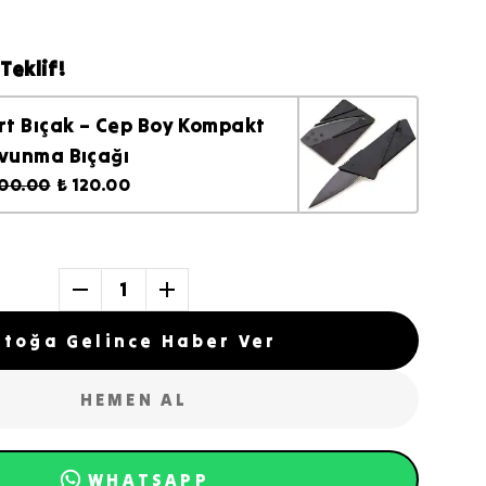
Teklif!
rt Bıçak – Cep Boy Kompakt
vunma Bıçağı
200.00
₺ 120.00
1
Stoğa Gelince Haber Ver
HEMEN AL
WHATSAPP