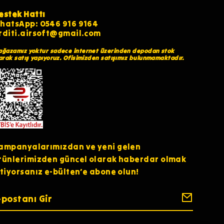
estek Hattı
hatsApp: 0546 916 9164
rditi.airsoft@gmail.com
ğazamız yoktur sadece internet üzerinden depodan stok
arak satış yapıyoruz. Ofisimizden satışımız bulunmamaktadır.
ampanyalarımızdan ve yeni gelen
rünlerimizden güncel olarak haberdar olmak
stiyorsanız e-bülten’e abone olun!