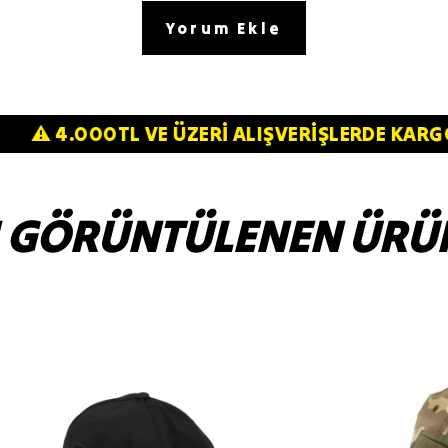
Yorum Ekle
TSİZ!⚠️
⚠️ 4.000TL VE ÜZERİ ALIŞVERİŞLER
 GÖRÜNTÜLENEN ÜRÜ