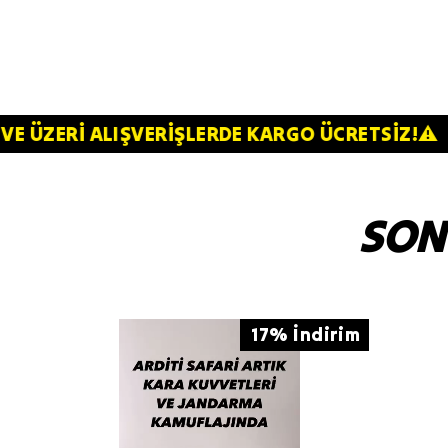
4.000TL VE ÜZERİ ALIŞVERİŞLERDE KARGO ÜCRE
SON
17% İndirim