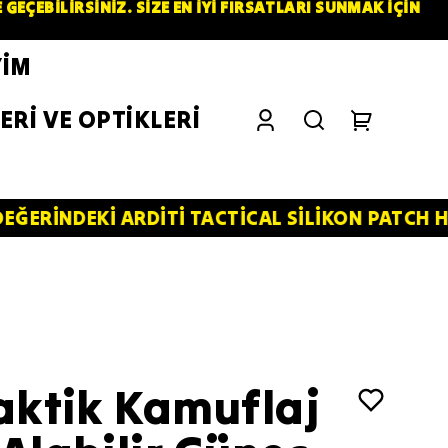
ÇEBİLİRSİNİZ. SİZE EN İYİ FIRSATLARI SUNMAK İÇİN
YİM
ERİ VE OPTİKLERİ
 ARDİTİ TACTİCAL SİLİKON PATCH HEDİYE!⚠️
aktik Kamuflaj