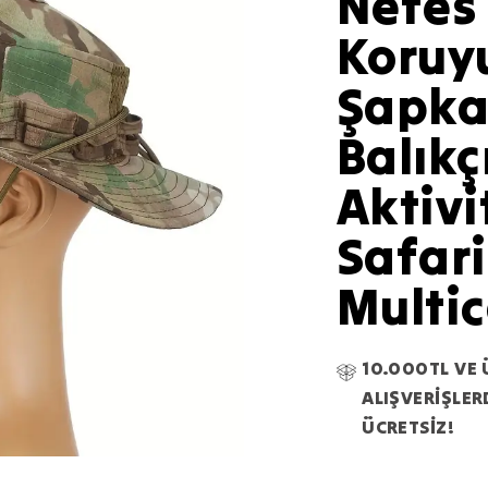
Nefes 
Koruy
Şapka 
Balıkç
Aktivi
Safari
Multi
10.000TL VE 
ALIŞVERİŞLE
ÜCRETSİZ!