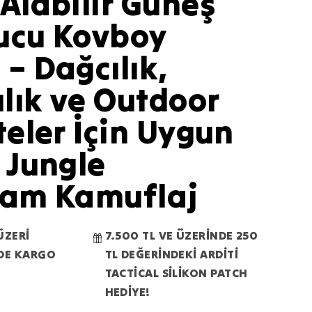
Alabilir Güneş
ucu Kovboy
– Dağcılık,
ılık ve Outdoor
teler İçin Uygun
 Jungle
cam Kamuflaj
ÜZERİ
7.500 TL VE ÜZERİNDE 250
RDE KARGO
TL DEĞERİNDEKİ ARDİTİ
TACTİCAL SİLİKON PATCH
HEDİYE!