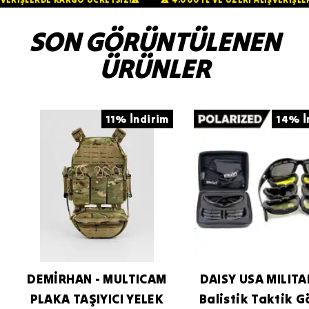
SON GÖRÜNTÜLENEN
ÜRÜNLER
11% İndirim
14% İ
DEMİRHAN - MULTICAM
DAISY USA MILITA
PLAKA TAŞIYICI YELEK
Balistik Taktik G