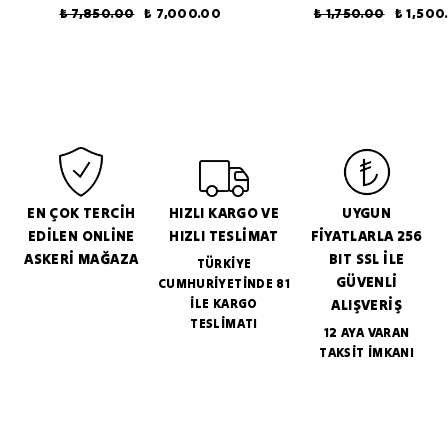
₺ 7,850.00
₺ 7,000.00
₺ 1,750.00
₺ 1,500
EN ÇOK TERCİH
HIZLI KARGO VE
UYGUN
EDİLEN ONLİNE
HIZLI TESLİMAT
FİYATLARLA 256
ASKERİ MAĞAZA
BIT SSL İLE
TÜRKİYE
GÜVENLİ
CUMHURİYETİNDE 81
İLE KARGO
ALIŞVERİŞ
TESLİMATI
12 AYA VARAN
TAKSİT İMKANI