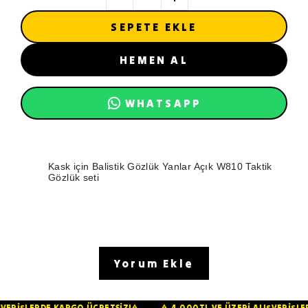
SEPETE EKLE
HEMEN AL
WHATSAPP
Kask için Balistik Gözlük Yanlar Açık W810 Taktik
Gözlük seti
Yorum Ekle
ALIŞVERİŞLERDE KARGO ÜCRETSİZ!⚠️
⚠️ 4.000TL VE ÜZERİ ALIŞVERİ