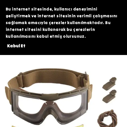
TOPTAN SİPARİŞLERİNİZDE ÖZEL FİYATLAR VE KAMPANYALAR İÇİN WHATSAPP
HATTIMIZDAN BİZİMLE İLETİŞİME GEÇEBİLİRSİNİZ. SİZE EN İYİ FIRSATLARI
Bu internet sitesinde, kullanıcı deneyimini
SUNMAK İÇİN BURADAYIZ!
geliştirmek ve internet sitesinin verimli çalışmasını
sağlamak amacıyla çerezler kullanılmaktadır. Bu
internet sitesini kullanarak bu çerezlerin
kullanılmasını kabul etmiş olursunuz.
ÜZERİNDE 200 TL DEĞERİNDEKİ ARDİTİ TACTİCAL SİLİKON PATCH HEDİYE!
Kabul Et
Taktik Ekipman
Koruyucu Ekipmanlar