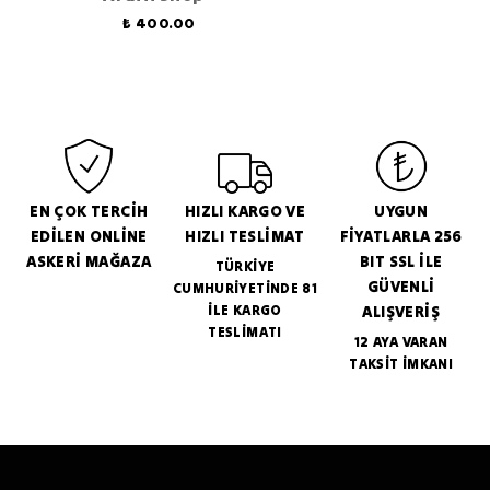
₺ 400.00
EN ÇOK TERCİH
HIZLI KARGO VE
UYGUN
EDİLEN ONLİNE
HIZLI TESLİMAT
FİYATLARLA 256
ASKERİ MAĞAZA
BIT SSL İLE
TÜRKİYE
GÜVENLİ
CUMHURİYETİNDE 81
İLE KARGO
ALIŞVERİŞ
TESLİMATI
12 AYA VARAN
TAKSİT İMKANI