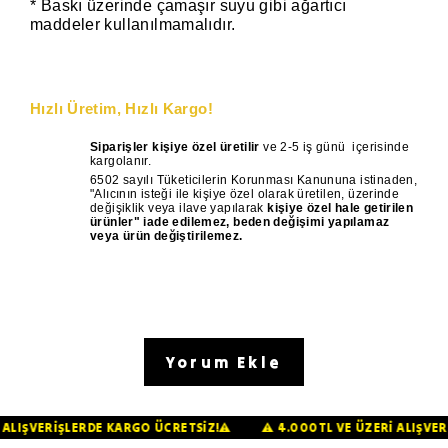
* Baskı üzerinde çamaşır suyu gibi ağartıcı
maddeler kullanılmamalıdır.
Hızlı Üretim, Hızlı Kargo!
Siparişler kişiye özel üretilir
ve 2-5 iş günü
içerisinde
kargolanır.
6502 sayılı Tüketicilerin Korunması Kanununa istinaden,
"Alıcının isteği ile kişiye özel olarak üretilen, üzerinde
değişiklik veya ilave yapılarak
kişiye özel hale getirilen
ürünler" iade edilemez, beden değişimi yapılamaz
veya ürün değiştirilemez.
Yorum Ekle
ERİ ALIŞVERİŞLERDE KARGO ÜCRETSİZ!⚠️
⚠️ 4.000TL VE ÜZERİ ALIŞ