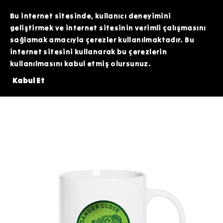
TOPTAN SİPARİŞLERİNİZDE ÖZEL FİYATLAR VE KAMPANYALAR İÇİN WHATSAPP
HATTIMIZDAN BİZİMLE İLETİŞİME GEÇEBİLİRSİNİZ. SİZE EN İYİ FIRSATLARI
Bu internet sitesinde, kullanıcı deneyimini
SUNMAK İÇİN BURADAYIZ!
geliştirmek ve internet sitesinin verimli çalışmasını
sağlamak amacıyla çerezler kullanılmaktadır. Bu
internet sitesini kullanarak bu çerezlerin
kullanılmasını kabul etmiş olursunuz.
DE 200 TL DEĞERİNDEKİ ARDİTİ TACTİCAL SİLİKON PATCH HEDİYE!⚠️
Kabul Et
Kupa