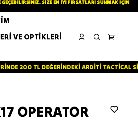
ÇEBİLİRSİNİZ. SİZE EN İYİ FIRSATLARI SUNMAK İÇİN
YİM
ERİ VE OPTİKLERİ
 TL DEĞERİNDEKİ ARDİTİ TACTİCAL SİLİKON PA
17 OPERATOR