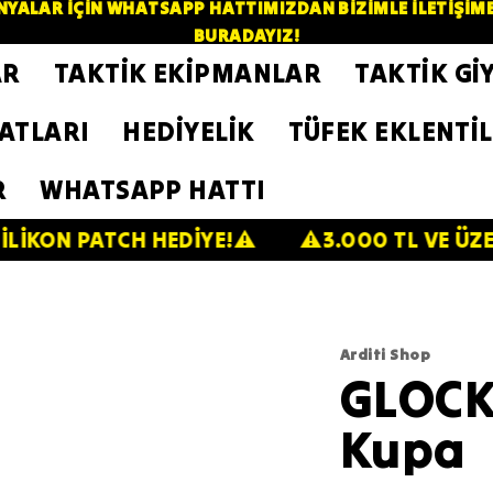
YALAR İÇİN WHATSAPP HATTIMIZDAN BİZİMLE İLETİŞİME GE
BURADAYIZ!
AR
TAKTİK EKİPMANLAR
TAKTİK Gİ
ZATLARI
HEDİYELİK
TÜFEK EKLENTİL
R
WHATSAPP HATTI
TCH HEDİYE!⚠️
⚠️3.000 TL VE ÜZERİNDE 200
Arditi Shop
GLOCK
Kupa