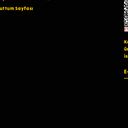
nuttum Sayfası
K
ü
i