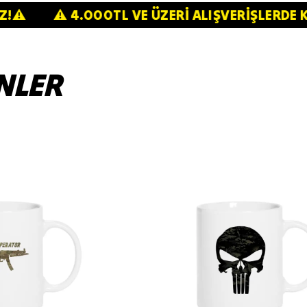
CRETSİZ!⚠️
⚠️ 4.000TL VE ÜZERİ ALIŞVERİ
NLER