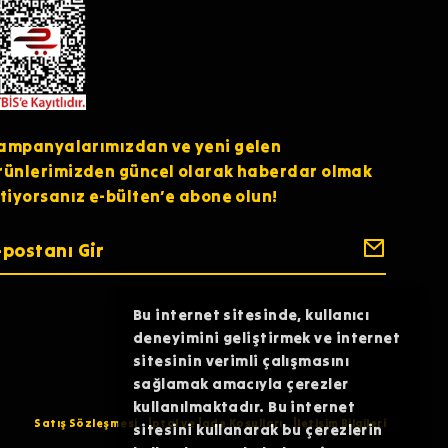
ampanyalarımızdan ve yeni gelen
rünlerimizden güncel olarak haberdar olmak
stiyorsanız e-bülten’e abone olun!
Bu internet sitesinde, kullanıcı
deneyimini geliştirmek ve internet
sitesinin verimli çalışmasını
sağlamak amacıyla çerezler
kullanılmaktadır. Bu internet
Satış Sözleşmesi
İptal ve İade Koşulları
İletişim Bilgileri
sitesini kullanarak bu çerezlerin