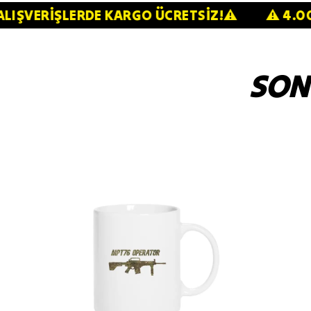
 ÜZERİ ALIŞVERİŞLERDE KARGO ÜCRETSİZ!⚠️
SON