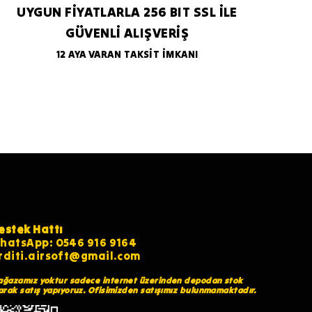
UYGUN FİYATLARLA 256 BIT SSL İLE
GÜVENLİ ALIŞVERİŞ
12 AYA VARAN TAKSİT İMKANI
estek Hattı
hatsApp: 0546 916 9164
rditi.airsoft@gmail.com
ğazamız yoktur sadece internet üzerinden depodan stok
arak satış yapıyoruz. Ofisimizden satışımız bulunmamaktadır.