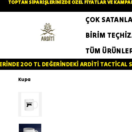
TOPTAN SİPARİŞLERİNİZDE ÖZEL FİYATLAR VE KAMPAN
ÇOK SATANL
BİRİM TEÇHİ
TÜM ÜRÜNLE
0 TL DEĞERİNDEKİ ARDİTİ TACTİCAL SİLİKON PA
Kupa