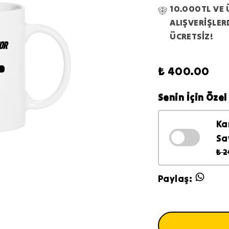
10.000TL VE 
ALIŞVERİŞLE
ÜCRETSİZ!
₺ 400.00
Senin İçin Özel 
Ka
Sa
₺ 
Paylaş
: