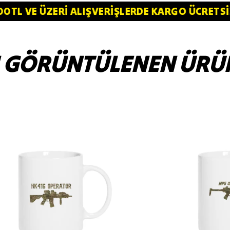
⚠️ 4.000TL VE ÜZERİ ALIŞVERİŞLERDE KARGO Ü
 GÖRÜNTÜLENEN ÜRÜ