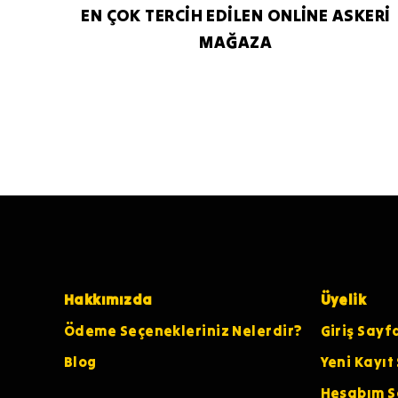
EN ÇOK TERCİH EDİLEN ONLİNE ASKERİ
MAĞAZA
Hakkımızda
Üyelik
Ödeme Seçenekleriniz Nelerdir?
Giriş Sayf
Blog
Yeni Kayıt
Hesabım S