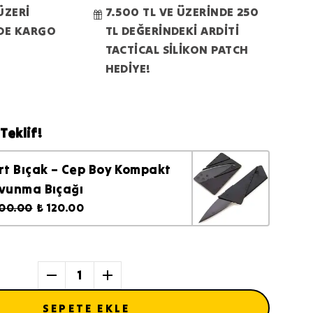
ÜZERİ
7.500 TL VE ÜZERİNDE 250
RDE KARGO
TL DEĞERİNDEKİ ARDİTİ
TACTİCAL SİLİKON PATCH
HEDİYE!
Teklif!
rt Bıçak – Cep Boy Kompakt
vunma Bıçağı
200.00
₺ 120.00
1
SEPETE EKLE