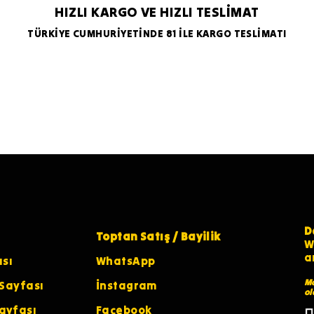
HIZLI KARGO VE HIZLI TESLİMAT
TÜRKİYE CUMHURİYETİNDE 81 İLE KARGO TESLİMATI
D
Toptan Satış / Bayilik
W
a
ası
WhatsApp
Ma
 Sayfası
İnstagram
ol
ayfası
Facebook